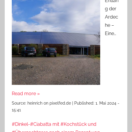
Entlan
g der
Ardec
he –
Eine…
Read more »
Source:
heinrich on pixelfed.de
|
Published:
1. Mai 2024 -
15:41
#Dinkel-#Ciabatta mit #Kochstück und