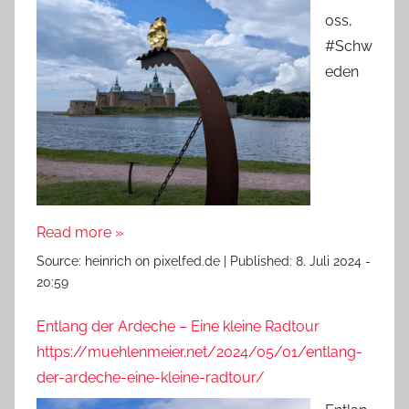
oss,
#Schw
eden
Read more »
Source:
heinrich on pixelfed.de
|
Published:
8. Juli 2024 -
20:59
Entlang der Ardeche – Eine kleine Radtour
https://muehlenmeier.net/2024/05/01/entlang-
der-ardeche-eine-kleine-radtour/