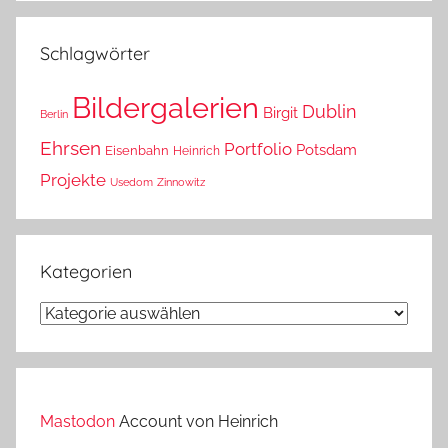
das?
Schlagwörter
Bildergalerien
Dublin
Birgit
Berlin
Ehrsen
Portfolio
Potsdam
Eisenbahn
Heinrich
Projekte
Usedom
Zinnowitz
Kategorien
Kategorien
Mastodon
Account von Heinrich