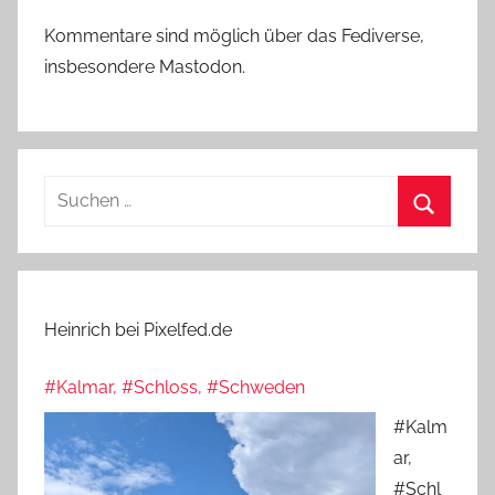
Kommentare sind möglich über das Fediverse,
insbesondere Mastodon.
Suchen
nach:
Suchen
Heinrich bei Pixelfed.de
#Kalmar, #Schloss, #Schweden
#Kalm
ar,
#Schl