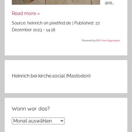
are…
Read more »
Source:
heinrich on pixelfed.de
|
Published:
27.
Dezember 2023 - 14:18
Powered by
RSS Feed Aggregator
Heinrich bei kirche.social (Mastodon)
Wann war das?
Wann
war