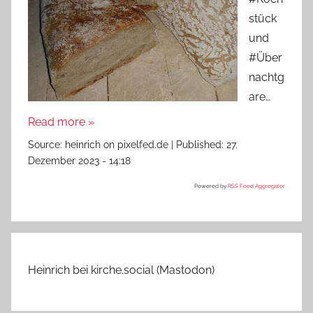
stück
und
#Über
nachtg
are…
Read more »
Source:
heinrich on pixelfed.de
|
Published:
27.
Dezember 2023 - 14:18
Powered by
RSS Feed Aggregator
Heinrich bei kirche.social (Mastodon)