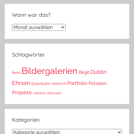
Wann war das?
Wann
war
das?
Schlagwörter
Bildergalerien
Dublin
Birgit
Berlin
Ehrsen
Portfolio
Potsdam
Eisenbahn
Heinrich
Projekte
Usedom
Zinnowitz
Kategorien
Kategorien