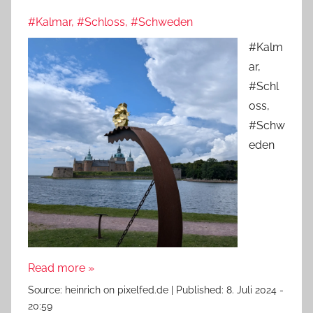
#Kalmar, #Schloss, #Schweden
#Kalm
ar,
#Schl
oss,
#Schw
eden
Read more »
Source:
heinrich on pixelfed.de
|
Published:
8. Juli 2024 -
20:59