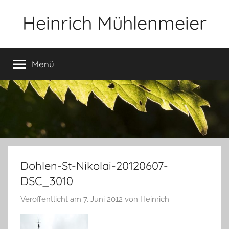
Zum
Heinrich Mühlenmeier
Inhalt
springen
Notizen
zu
Menü
Glauben,
Umwelt,
Fotografie,
…
Dohlen-St-Nikolai-20120607-
DSC_3010
Veröffentlicht am
7. Juni 2012
von
Heinrich