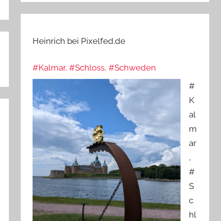
Heinrich bei Pixelfed.de
#Kalmar, #Schloss, #Schweden
#
K
al
m
ar
,
#
S
c
hl