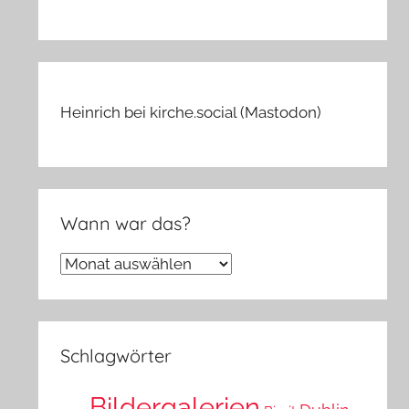
Heinrich bei kirche.social (Mastodon)
Wann war das?
Wann
war
das?
Schlagwörter
Bildergalerien