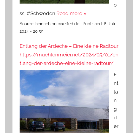
o
ss, #Schweden
Read more »
Source:
heinrich on pixelfed.de
|
Published:
8. Juli
2024 - 20:59
Entlang der Ardeche – Eine kleine Radtour
https://muehlenmeier.net/2024/05/01/en
tlang-der-ardeche-eine-kleine-radtour/
E
nt
la
n
g
d
er