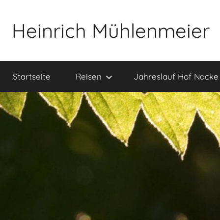
Zum
Inhalt
Heinrich Mühlenmeier
springen
Notizen
zu
Startseite
Reisen
Jahreslauf Hof Nacke
Glauben,
Umwelt,
Fotografie,
…