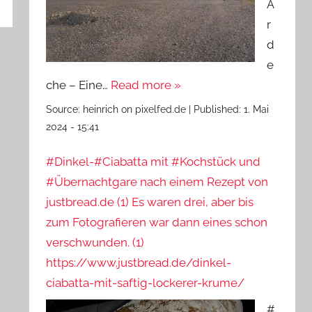
A
r
d
e
che – Eine…
Read more »
Source:
heinrich on pixelfed.de
|
Published:
1. Mai
2024 - 15:41
#Dinkel-#Ciabatta mit #Kochstück und
#Übernachtgare nach einem Rezept von
justbread.de (1) Es waren drei, aber bis
zum Fotografieren war dann eines schon
verschwunden. (1)
https://www.justbread.de/dinkel-
ciabatta-mit-saftig-lockerer-krume/
#