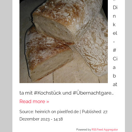
Di
n
k
el
-
#
Ci
a
b
at
ta mit #Kochstück und #Übernachtgare…
Read more »
Source:
heinrich on pixelfed.de
|
Published:
27.
Dezember 2023 - 14:18
Powered by
RSS Feed Aggregator