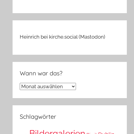
Heinrich bei kirche.social (Mastodon)
Wann war das?
Wann
war
das?
Schlagwörter
Bildergalerien