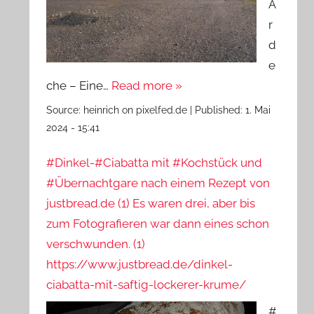
A
r
d
e
che – Eine…
Read more »
Source:
heinrich on pixelfed.de
|
Published:
1. Mai
2024 - 15:41
#Dinkel-#Ciabatta mit #Kochstück und
#Übernachtgare nach einem Rezept von
justbread.de (1) Es waren drei, aber bis
zum Fotografieren war dann eines schon
verschwunden. (1)
https://www.justbread.de/dinkel-
ciabatta-mit-saftig-lockerer-krume/
#