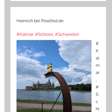
Heinrich bei Pixelfed.de
#Kalmar, #Schloss, #Schweden
#
K
al
m
ar
,
#
S
c
hl