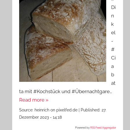
Di
n
k
el
-
#
Ci
a
b
at
ta mit #Kochstück und #Übernachtgare…
Read more »
Source:
heinrich on pixelfed.de
|
Published:
27.
Dezember 2023 - 14:18
Powered by
RSS Feed Aggregator