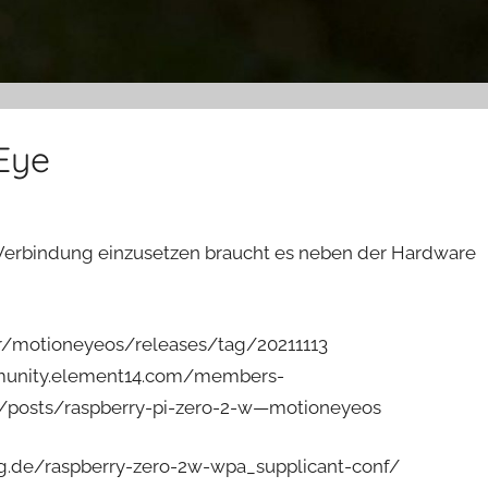
Eye
Verbindung einzusetzen braucht es neben der Hardware
r/motioneyeos/releases/tag/20211113
community.element14.com/members-
/posts/raspberry-pi-zero-2-w—motioneyeos
ag.de/raspberry-zero-2w-wpa_supplicant-conf/