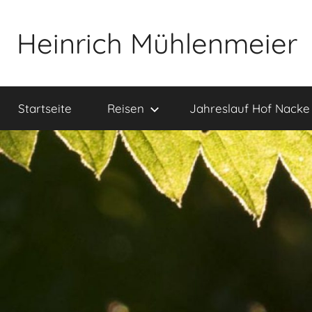
Zum
Inhalt
Heinrich Mühlenmeier
springen
Notizen
zu
Startseite
Reisen
Jahreslauf Hof Nacke
Glauben,
Umwelt,
Fotografie,
…