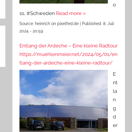
o
ss, #Schweden
Read more »
Source:
heinrich on pixelfed.de
|
Published:
8. Juli
2024 - 20:59
Entlang der Ardeche – Eine kleine Radtour
https://muehlenmeier.net/2024/05/01/en
tlang-der-ardeche-eine-kleine-radtour/
E
nt
la
n
g
d
er