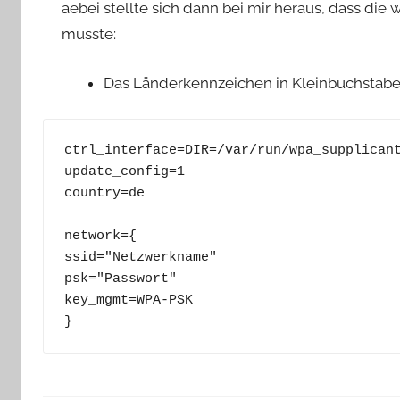
aebei stellte sich dann bei mir heraus, dass die
musste:
Das Länderkennzeichen in Kleinbuchstab
ctrl_interface=DIR=/var/run/wpa_supplicant
update_config=1

country=de

network={

ssid="Netzwerkname"

psk="Passwort"

key_mgmt=WPA-PSK

}