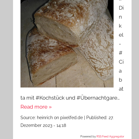
Di
n
k
el
-
#
Ci
a
b
at
ta mit #Kochstück und #Übernachtgare…
Read more »
Source:
heinrich on pixelfed.de
|
Published:
27.
Dezember 2023 - 14:18
Powered by
RSS Feed Aggregator