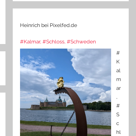
Heinrich bei Pixelfed.de
#Kalmar, #Schloss, #Schweden
#
K
al
m
ar
,
#
S
c
hl