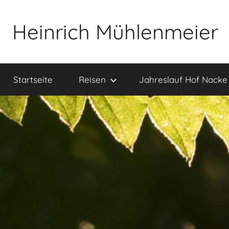
Zum
Inhalt
Heinrich Mühlenmeier
springen
Notizen
zu
Startseite
Reisen
Jahreslauf Hof Nacke
Glauben,
Umwelt,
Fotografie,
…