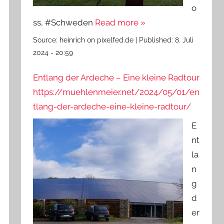
o
ss, #Schweden
Read more »
Source:
heinrich on pixelfed.de
|
Published:
8. Juli
2024 - 20:59
Entlang der Ardeche – Eine kleine Radtour
https://muehlenmeier.net/2024/05/01/en
tlang-der-ardeche-eine-kleine-radtour/
E
nt
la
n
g
d
er