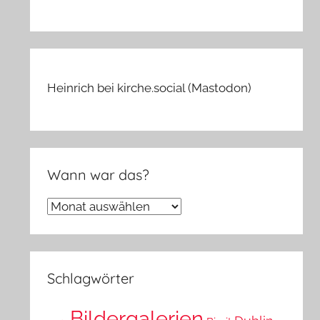
Heinrich bei kirche.social (Mastodon)
Wann war das?
Wann
war
das?
Schlagwörter
Bildergalerien