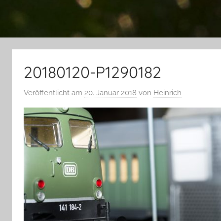
20180120-P1290182
Veröffentlicht am
20. Januar 2018
von
Heinrich