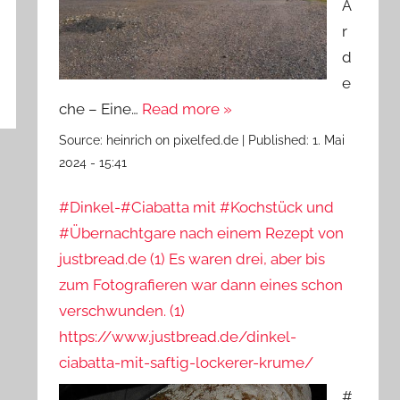
A
r
d
e
che – Eine…
Read more »
Source:
heinrich on pixelfed.de
|
Published:
1. Mai
2024 - 15:41
#Dinkel-#Ciabatta mit #Kochstück und
#Übernachtgare nach einem Rezept von
justbread.de (1) Es waren drei, aber bis
zum Fotografieren war dann eines schon
verschwunden. (1)
https://www.justbread.de/dinkel-
ciabatta-mit-saftig-lockerer-krume/
#