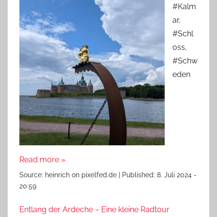
#Kalm
ar,
#Schl
oss,
#Schw
eden
Read more »
Source:
heinrich on pixelfed.de
|
Published:
8. Juli 2024 -
20:59
Entlang der Ardeche – Eine kleine Radtour