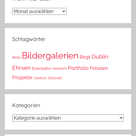
Wann
war
das?
Schlagwörter
Bildergalerien
Dublin
Birgit
Berlin
Ehrsen
Portfolio
Potsdam
Eisenbahn
Heinrich
Projekte
Usedom
Zinnowitz
Kategorien
Kategorien