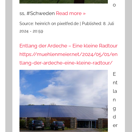
o
ss, #Schweden
Read more »
Source:
heinrich on pixelfed.de
|
Published:
8. Juli
2024 - 20:59
Entlang der Ardeche – Eine kleine Radtour
https://muehlenmeier.net/2024/05/01/en
tlang-der-ardeche-eine-kleine-radtour/
E
nt
la
n
g
d
er