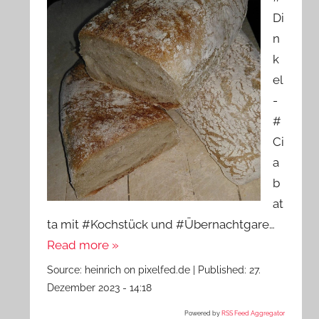
Di
n
k
el
-
#
Ci
a
b
at
ta mit #Kochstück und #Übernachtgare…
Read more »
Source:
heinrich on pixelfed.de
|
Published:
27.
Dezember 2023 - 14:18
Powered by
RSS Feed Aggregator