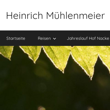
Zum
Inhalt
Heinrich Mühlenmeier
springen
Notizen
zu
Startseite
Reisen
Jahreslauf Hof Nacke
Glauben,
Umwelt,
Fotografie,
…