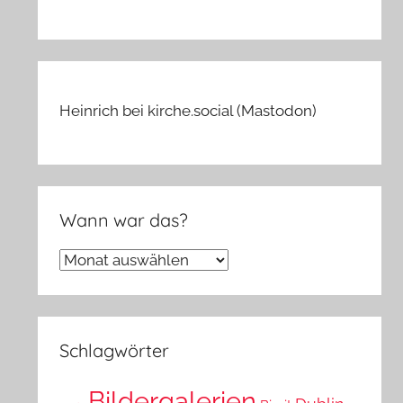
Heinrich bei kirche.social (Mastodon)
Wann war das?
Wann
war
das?
Schlagwörter
Bildergalerien