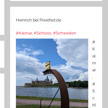
Heinrich bei Pixelfed.de
#Kalmar, #Schloss, #Schweden
#
K
al
m
ar
,
#
S
c
hl