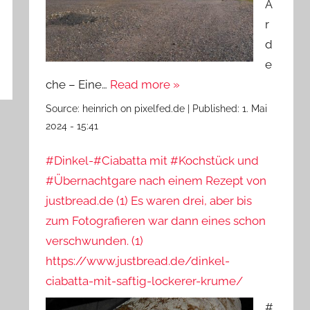
A
r
d
e
che – Eine…
Read more »
Source:
heinrich on pixelfed.de
|
Published:
1. Mai
2024 - 15:41
#Dinkel-#Ciabatta mit #Kochstück und
#Übernachtgare nach einem Rezept von
justbread.de (1) Es waren drei, aber bis
zum Fotografieren war dann eines schon
verschwunden. (1)
https://www.justbread.de/dinkel-
ciabatta-mit-saftig-lockerer-krume/
#