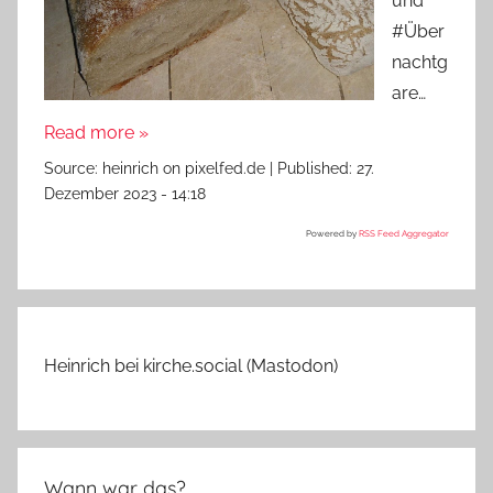
und
#Über
nachtg
are…
Read more »
Source:
heinrich on pixelfed.de
|
Published:
27.
Dezember 2023 - 14:18
Powered by
RSS Feed Aggregator
Heinrich bei kirche.social (Mastodon)
Wann war das?