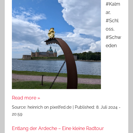
#Kalm
ar,
#Schl
oss,
#Schw
eden
Read more »
Source:
heinrich on pixelfed.de
|
Published:
8. Juli 2024 -
20:59
Entlang der Ardeche – Eine kleine Radtour