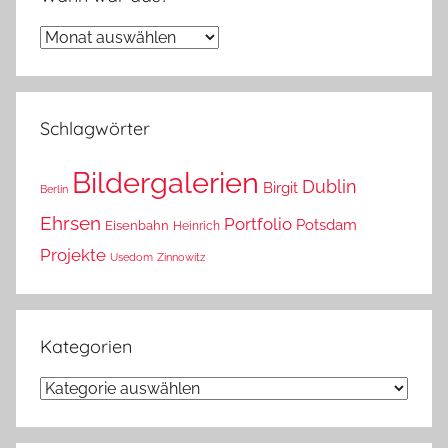
Wann
war
das?
Schlagwörter
Bildergalerien
Dublin
Birgit
Berlin
Ehrsen
Portfolio
Potsdam
Eisenbahn
Heinrich
Projekte
Usedom
Zinnowitz
Kategorien
Kategorien