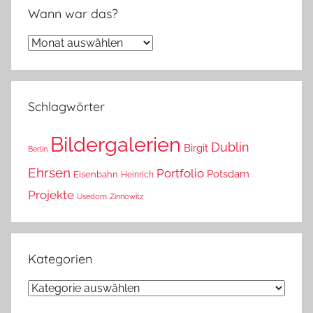
Wann war das?
Wann
war
das?
Schlagwörter
Bildergalerien
Dublin
Birgit
Berlin
Ehrsen
Portfolio
Potsdam
Eisenbahn
Heinrich
Projekte
Usedom
Zinnowitz
Kategorien
Kategorien