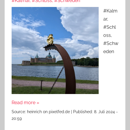
#Kalmar, #Schloss, #Schweden
#Kalm
ar,
#Schl
oss,
#Schw
eden
Read more »
Source:
heinrich on pixelfed.de
|
Published:
8. Juli 2024 -
20:59