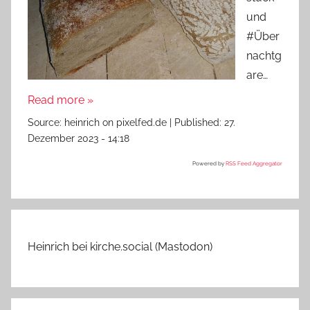
und
#Über
nachtg
are…
Read more »
Source:
heinrich on pixelfed.de
|
Published:
27.
Dezember 2023 - 14:18
Powered by
RSS Feed Aggregator
Heinrich bei kirche.social (Mastodon)