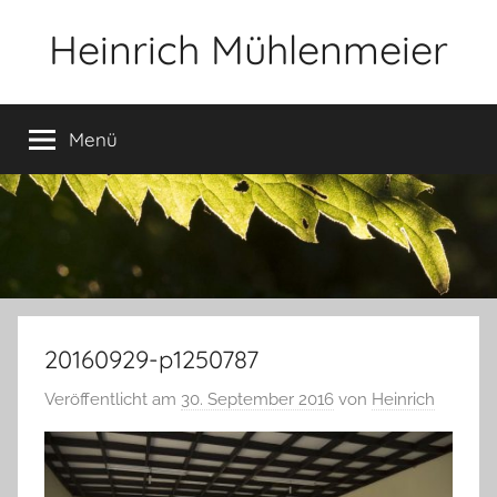
Zum
Heinrich Mühlenmeier
Inhalt
springen
Notizen
zu
Menü
Glauben,
Umwelt,
Fotografie,
…
20160929-p1250787
Veröffentlicht am
30. September 2016
von
Heinrich