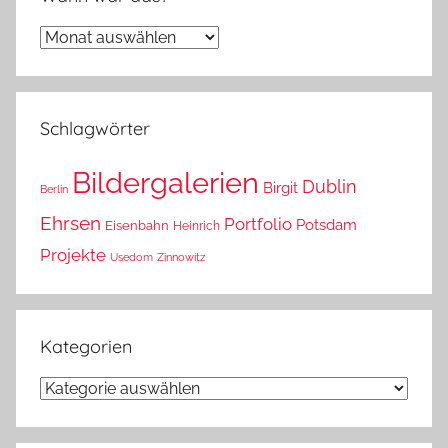
Wann
war
das?
Schlagwörter
Bildergalerien
Dublin
Birgit
Berlin
Ehrsen
Portfolio
Potsdam
Eisenbahn
Heinrich
Projekte
Usedom
Zinnowitz
Kategorien
Kategorien