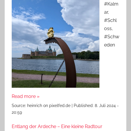
#Kalm
ar,
#Schl
oss,
#Schw
eden
Read more »
Source:
heinrich on pixelfed.de
|
Published:
8. Juli 2024 -
20:59
Entlang der Ardeche – Eine kleine Radtour