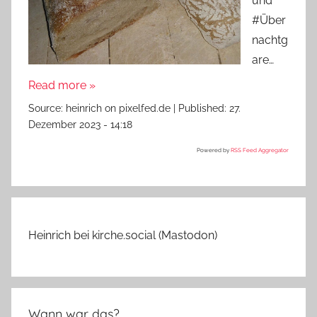
und
#Über
nachtg
are…
Read more »
Source:
heinrich on pixelfed.de
|
Published:
27.
Dezember 2023 - 14:18
Powered by
RSS Feed Aggregator
Heinrich bei kirche.social (Mastodon)
Wann war das?