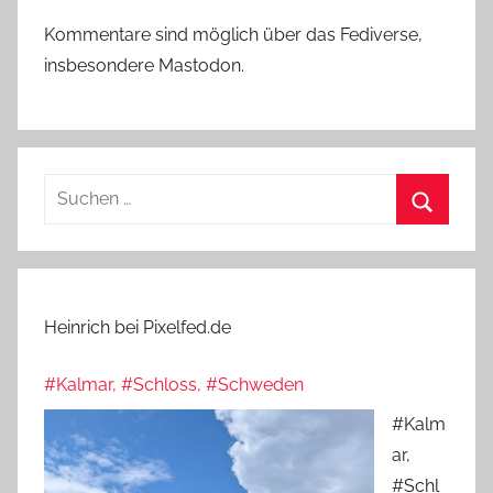
Kommentare sind möglich über das Fediverse,
insbesondere Mastodon.
Suchen
nach:
Suchen
Heinrich bei Pixelfed.de
#Kalmar, #Schloss, #Schweden
#Kalm
ar,
#Schl