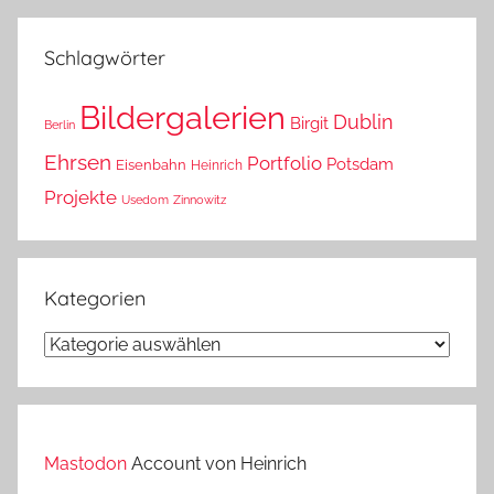
das?
Schlagwörter
Bildergalerien
Dublin
Birgit
Berlin
Ehrsen
Portfolio
Potsdam
Eisenbahn
Heinrich
Projekte
Usedom
Zinnowitz
Kategorien
Kategorien
Mastodon
Account von Heinrich