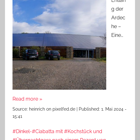
Entlan
g der
Ardec
he –
Eine…
Read more »
Source:
heinrich on pixelfed.de
|
Published:
1. Mai 2024 -
15:41
#Dinkel-#Ciabatta mit #Kochstück und