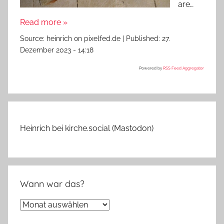
are…
Read more »
Source:
heinrich on pixelfed.de
|
Published:
27.
Dezember 2023 - 14:18
Powered by
RSS Feed Aggregator
Heinrich bei kirche.social (Mastodon)
Wann war das?
Wann
war