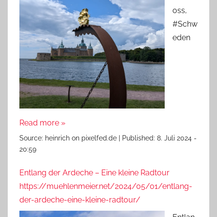
oss,
#Schw
eden
Read more »
Source:
heinrich on pixelfed.de
|
Published:
8. Juli 2024 -
20:59
Entlang der Ardeche – Eine kleine Radtour
https://muehlenmeier.net/2024/05/01/entlang-
der-ardeche-eine-kleine-radtour/