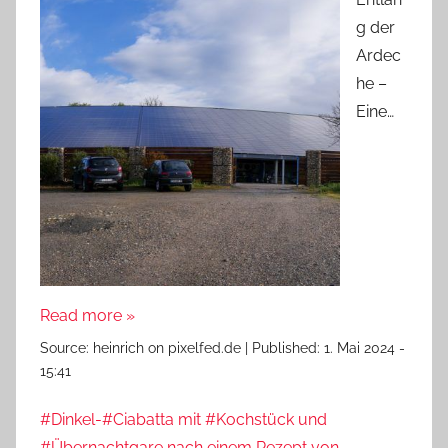
g der
Ardec
he –
Eine…
Read more »
Source:
heinrich on pixelfed.de
|
Published:
1. Mai 2024 -
15:41
#Dinkel-#Ciabatta mit #Kochstück und
#Übernachtgare nach einem Rezept von