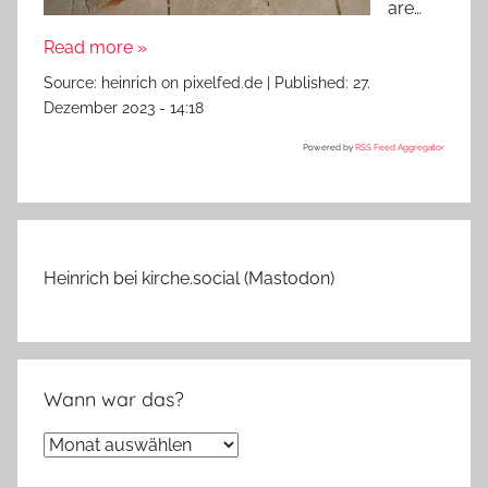
are…
Read more »
Source:
heinrich on pixelfed.de
|
Published:
27.
Dezember 2023 - 14:18
Powered by
RSS Feed Aggregator
Heinrich bei kirche.social (Mastodon)
Wann war das?
Wann
war