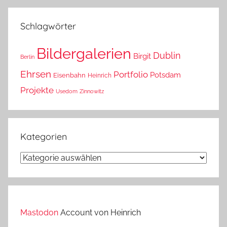
das?
Schlagwörter
Bildergalerien
Dublin
Birgit
Berlin
Ehrsen
Portfolio
Potsdam
Eisenbahn
Heinrich
Projekte
Usedom
Zinnowitz
Kategorien
Kategorien
Mastodon
Account von Heinrich