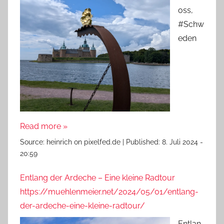
oss,
#Schw
eden
Read more »
Source:
heinrich on pixelfed.de
|
Published:
8. Juli 2024 -
20:59
Entlang der Ardeche – Eine kleine Radtour
https://muehlenmeier.net/2024/05/01/entlang-
der-ardeche-eine-kleine-radtour/
Entlan