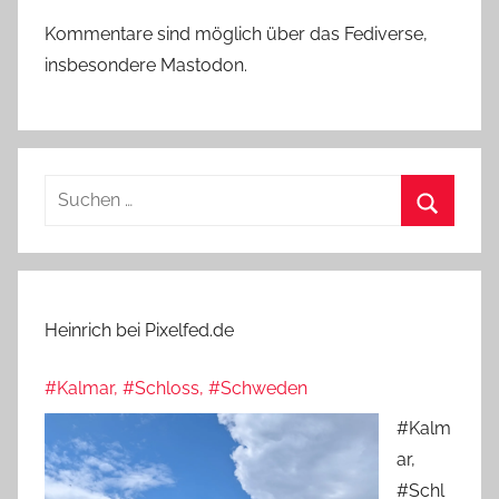
Kommentare sind möglich über das Fediverse,
insbesondere Mastodon.
Suchen
nach:
Suchen
Heinrich bei Pixelfed.de
#Kalmar, #Schloss, #Schweden
#Kalm
ar,
#Schl