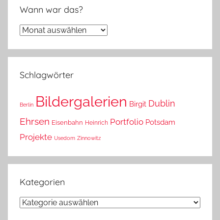
Wann war das?
Wann
war
das?
Schlagwörter
Bildergalerien
Dublin
Birgit
Berlin
Ehrsen
Portfolio
Potsdam
Eisenbahn
Heinrich
Projekte
Usedom
Zinnowitz
Kategorien
Kategorien