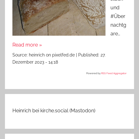
und
#Über
nachtg
are…
Read more »
Source:
heinrich on pixelfed.de
|
Published:
27.
Dezember 2023 - 14:18
Powered by
RSS Feed Aggregator
Heinrich bei kirche.social (Mastodon)