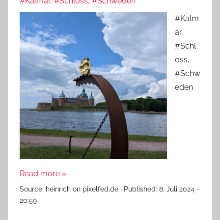
#Kalmar, #Schloss, #Schweden
#Kalm
ar,
#Schl
oss,
#Schw
eden
Read more »
Source:
heinrich on pixelfed.de
|
Published:
8. Juli 2024 -
20:59