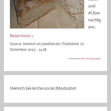
und
#Über
nachtg
are…
Read more »
Source:
heinrich on pixelfed.de
|
Published:
27.
Dezember 2023 - 14:18
Powered by
RSS Feed Aggregator
Heinrich bei kirche.social (Mastodon)