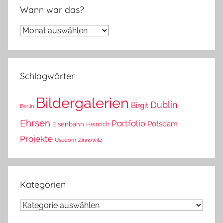
Wann war das?
Wann
war
das?
Schlagwörter
Bildergalerien
Dublin
Birgit
Berlin
Ehrsen
Portfolio
Potsdam
Eisenbahn
Heinrich
Projekte
Usedom
Zinnowitz
Kategorien
Kategorien