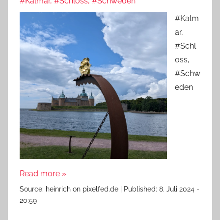
#Kalmar, #Schloss, #Schweden
#Kalm
ar,
#Schl
oss,
#Schw
eden
Read more »
Source:
heinrich on pixelfed.de
|
Published:
8. Juli 2024 -
20:59