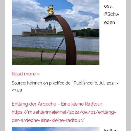
oss,
#Schw
eden
Read more »
Source:
heinrich on pixelfed.de
|
Published:
8. Juli 2024 -
20:59
Entlang der Ardeche – Eine kleine Radtour
https://muehlenmeier.net/2024/05/01/entlang-
der-ardeche-eine-kleine-radtour/
Entlan