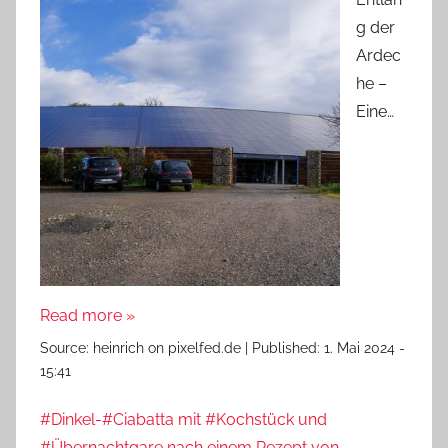
g der
Ardec
he –
Eine…
Read more »
Source:
heinrich on pixelfed.de
|
Published:
1. Mai 2024 -
15:41
#Dinkel-#Ciabatta mit #Kochstück und
#Übernachtgare nach einem Rezept von