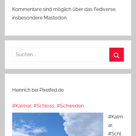
Kommentare sind möglich über das Fediverse,
insbesondere Mastodon.
Suchen
nach:
Suchen
Heinrich bei Pixelfed.de
#Kalmar, #Schloss, #Schweden
#Kalm
ar,
#Schl