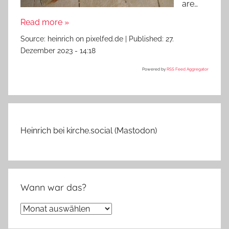
are…
Read more »
Source:
heinrich on pixelfed.de
|
Published:
27.
Dezember 2023 - 14:18
Powered by
RSS Feed Aggregator
Heinrich bei kirche.social (Mastodon)
Wann war das?
Wann
war