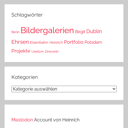
das?
Schlagwörter
Bildergalerien
Dublin
Birgit
Berlin
Ehrsen
Portfolio
Potsdam
Eisenbahn
Heinrich
Projekte
Usedom
Zinnowitz
Kategorien
Kategorien
Mastodon
Account von Heinrich