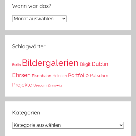
Wann war das?
Wann
war
das?
Schlagwörter
Bildergalerien
Dublin
Birgit
Berlin
Ehrsen
Portfolio
Potsdam
Eisenbahn
Heinrich
Projekte
Usedom
Zinnowitz
Kategorien
Kategorien