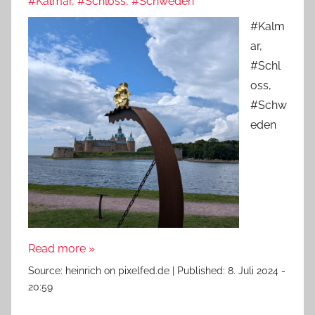
#Kalmar, #Schloss, #Schweden
#Kalm
ar,
#Schl
oss,
#Schw
eden
Read more »
Source:
heinrich on pixelfed.de
|
Published:
8. Juli 2024 -
20:59