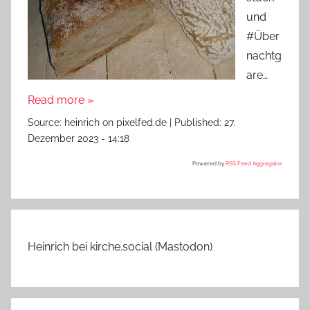
und
#Über
nachtg
are…
Read more »
Source:
heinrich on pixelfed.de
|
Published:
27.
Dezember 2023 - 14:18
Powered by
RSS Feed Aggregator
Heinrich bei kirche.social (Mastodon)