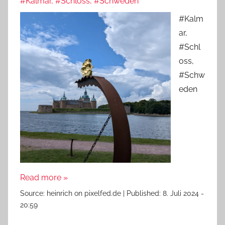
#Kalmar, #Schloss, #Schweden
#Kalm
ar,
#Schl
oss,
#Schw
eden
Read more »
Source:
heinrich on pixelfed.de
|
Published:
8. Juli 2024 -
20:59