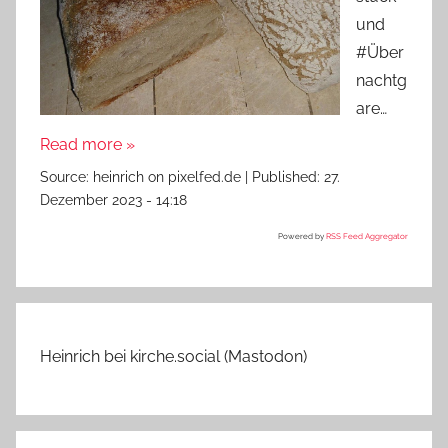
und
#Über
nachtg
are…
Read more »
Source:
heinrich on pixelfed.de
|
Published:
27.
Dezember 2023 - 14:18
Powered by
RSS Feed Aggregator
Heinrich bei kirche.social (Mastodon)