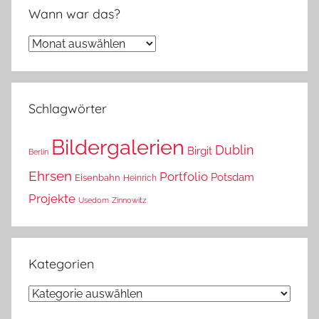
Wann war das?
Wann
war
das?
Schlagwörter
Bildergalerien
Dublin
Birgit
Berlin
Ehrsen
Portfolio
Potsdam
Eisenbahn
Heinrich
Projekte
Usedom
Zinnowitz
Kategorien
Kategorien