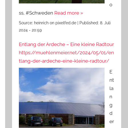
o
ss, #Schweden
Read more »
Source:
heinrich on pixelfed.de
|
Published:
8. Juli
2024 - 20:59
Entlang der Ardeche – Eine kleine Radtour
https://muehlenmeier.net/2024/05/01/en
tlang-der-ardeche-eine-kleine-radtour/
E
nt
la
n
g
d
er