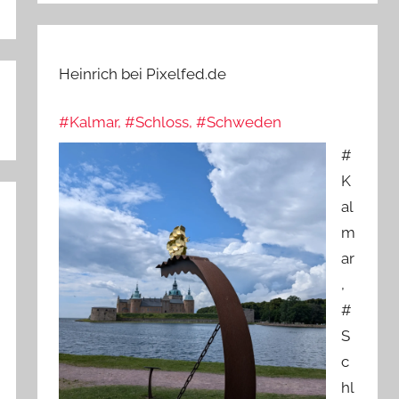
Heinrich bei Pixelfed.de
#Kalmar, #Schloss, #Schweden
#
K
al
m
ar
,
#
S
c
hl