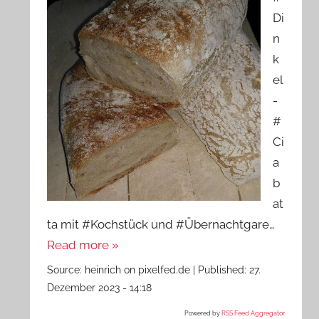
Di
n
k
el
-
#
Ci
a
b
at
ta mit #Kochstück und #Übernachtgare…
Read more »
Source:
heinrich on pixelfed.de
|
Published:
27.
Dezember 2023 - 14:18
Powered by
RSS Feed Aggregator