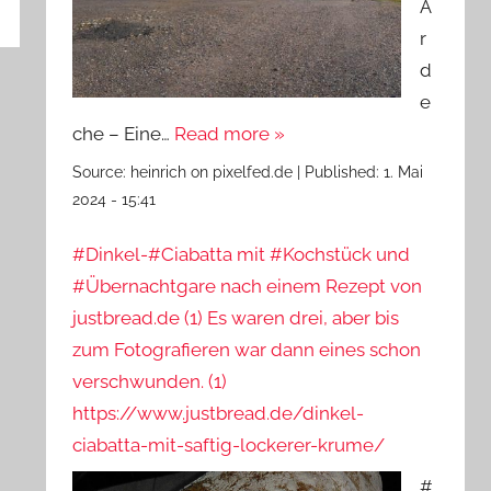
A
r
d
e
che – Eine…
Read more »
Source:
heinrich on pixelfed.de
|
Published:
1. Mai
2024 - 15:41
#Dinkel-#Ciabatta mit #Kochstück und
#Übernachtgare nach einem Rezept von
justbread.de (1) Es waren drei, aber bis
zum Fotografieren war dann eines schon
verschwunden. (1)
https://www.justbread.de/dinkel-
ciabatta-mit-saftig-lockerer-krume/
#