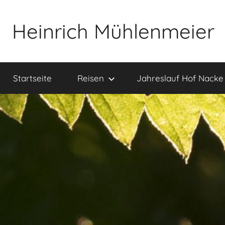
Zum
Inhalt
Heinrich Mühlenmeier
springen
Notizen
zu
Startseite
Reisen
Jahreslauf Hof Nacke
Glauben,
Umwelt,
Fotografie,
…