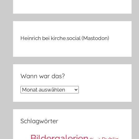
Heinrich bei kirche.social (Mastodon)
Wann war das?
Wann
war
das?
Schlagwörter
Bildergalerien