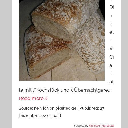
Di
n
k
el
-
#
Ci
a
b
at
ta mit #Kochstück und #Übernachtgare…
Read more »
Source:
heinrich on pixelfed.de
|
Published:
27.
Dezember 2023 - 14:18
Powered by
RSS Feed Aggregator