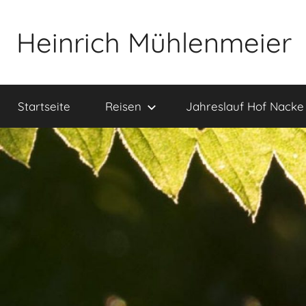
Zum
Inhalt
Heinrich Mühlenmeier
springen
Notizen
zu
Startseite
Reisen
Jahreslauf Hof Nacke
Glauben,
Umwelt,
Fotografie,
…