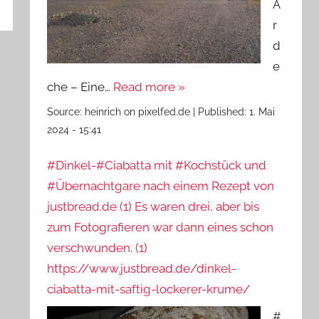
A
r
d
e
che – Eine…
Read more »
Source:
heinrich on pixelfed.de
|
Published:
1. Mai
2024 - 15:41
#Dinkel-#Ciabatta mit #Kochstück und
#Übernachtgare nach einem Rezept von
justbread.de (1) Es waren drei, aber bis
zum Fotografieren war dann eines schon
verschwunden. (1)
https://www.justbread.de/dinkel-
ciabatta-mit-saftig-lockerer-krume/
#