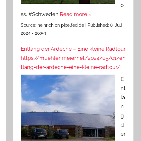
o
ss, #Schweden
Read more »
Source:
heinrich on pixelfed.de
|
Published:
8. Juli
2024 - 20:59
Entlang der Ardeche – Eine kleine Radtour
https://muehlenmeier.net/2024/05/01/en
tlang-der-ardeche-eine-kleine-radtour/
E
nt
la
n
g
d
er