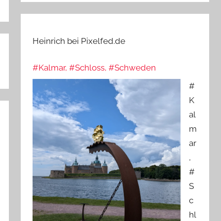
Heinrich bei Pixelfed.de
#Kalmar, #Schloss, #Schweden
#
K
al
m
ar
,
#
S
c
hl