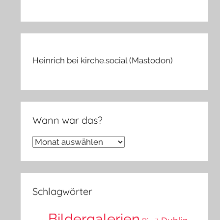
Heinrich bei kirche.social (Mastodon)
Wann war das?
Wann
war
das?
Schlagwörter
Bildergalerien