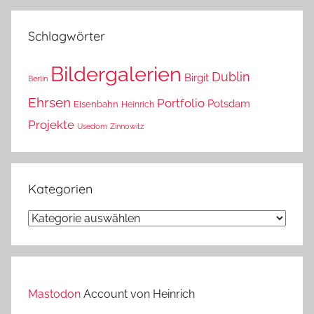
das?
Schlagwörter
Bildergalerien
Dublin
Birgit
Berlin
Ehrsen
Portfolio
Potsdam
Eisenbahn
Heinrich
Projekte
Usedom
Zinnowitz
Kategorien
Kategorien
Mastodon
Account von Heinrich