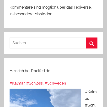
Kommentare sind möglich über das Fediverse,
insbesondere Mastodon.
Suchen
nach:
Suchen
Heinrich bei Pixelfed.de
#Kalmar, #Schloss, #Schweden
#Kalm
ar,
#Schl