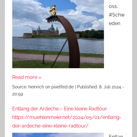
oss,
#Schw
eden
Read more »
Source:
heinrich on pixelfed.de
|
Published:
8. Juli 2024 -
20:59
Entlang der Ardeche – Eine kleine Radtour
https://muehlenmeier.net/2024/05/01/entlang-
der-ardeche-eine-kleine-radtour/
Entlan