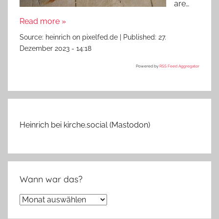
are…
Read more »
Source:
heinrich on pixelfed.de
|
Published:
27.
Dezember 2023 - 14:18
Powered by
RSS Feed Aggregator
Heinrich bei kirche.social (Mastodon)
Wann war das?
Wann
war