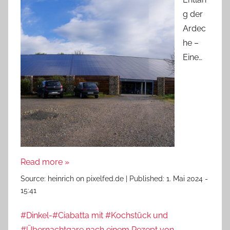
g der
Ardec
he –
Eine…
Read more »
Source:
heinrich on pixelfed.de
|
Published:
1. Mai 2024 -
15:41
#Dinkel-#Ciabatta mit #Kochstück und
#Übernachtgare nach einem Rezept von