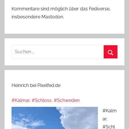
Kommentare sind möglich über das Fediverse,
insbesondere Mastodon.
Suchen
nach:
Suchen
Heinrich bei Pixelfed.de
#Kalmar, #Schloss, #Schweden
#Kalm
ar,
#Schl