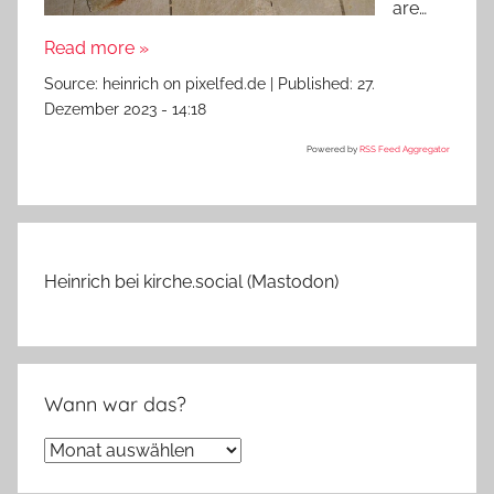
are…
Read more »
Source:
heinrich on pixelfed.de
|
Published:
27.
Dezember 2023 - 14:18
Powered by
RSS Feed Aggregator
Heinrich bei kirche.social (Mastodon)
Wann war das?
Wann
war