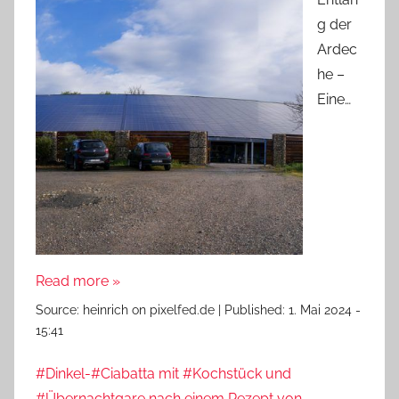
g der
Ardec
he –
Eine…
Read more »
Source:
heinrich on pixelfed.de
|
Published:
1. Mai 2024 -
15:41
#Dinkel-#Ciabatta mit #Kochstück und
#Übernachtgare nach einem Rezept von