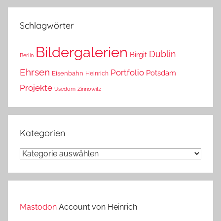
das?
Schlagwörter
Bildergalerien
Dublin
Birgit
Berlin
Ehrsen
Portfolio
Potsdam
Eisenbahn
Heinrich
Projekte
Usedom
Zinnowitz
Kategorien
Kategorien
Mastodon
Account von Heinrich