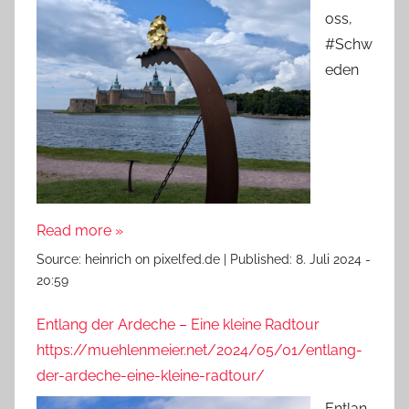
oss,
#Schw
eden
Read more »
Source:
heinrich on pixelfed.de
|
Published:
8. Juli 2024 -
20:59
Entlang der Ardeche – Eine kleine Radtour
https://muehlenmeier.net/2024/05/01/entlang-
der-ardeche-eine-kleine-radtour/
Entlan