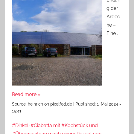
g der
Ardec
he –
Eine…
Read more »
Source:
heinrich on pixelfed.de
|
Published:
1. Mai 2024 -
15:41
#Dinkel-#Ciabatta mit #Kochstück und
#Übernachtgare nach einem Rezept von