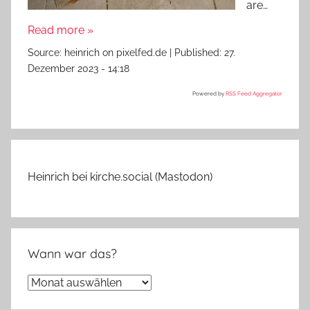
are…
Read more »
Source:
heinrich on pixelfed.de
|
Published:
27.
Dezember 2023 - 14:18
Powered by
RSS Feed Aggregator
Heinrich bei kirche.social (Mastodon)
Wann war das?
Wann
war