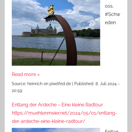
oss,
#Schw
eden
Read more »
Source:
heinrich on pixelfed.de
|
Published:
8. Juli 2024 -
20:59
Entlang der Ardeche – Eine kleine Radtour
https://muehlenmeier.net/2024/05/01/entlang-
der-ardeche-eine-kleine-radtour/
Entlan