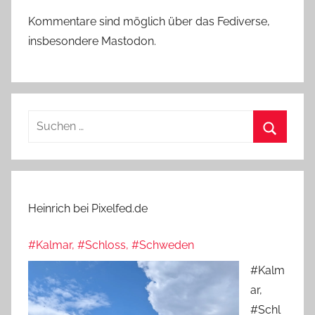
Kommentare sind möglich über das Fediverse,
insbesondere Mastodon.
Suchen
nach:
Suchen
Heinrich bei Pixelfed.de
#Kalmar, #Schloss, #Schweden
#Kalm
ar,
#Schl