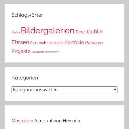
das?
Schlagwörter
Bildergalerien
Dublin
Birgit
Berlin
Ehrsen
Portfolio
Potsdam
Eisenbahn
Heinrich
Projekte
Usedom
Zinnowitz
Kategorien
Kategorien
Mastodon
Account von Heinrich