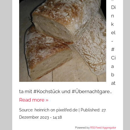
Di
n
k
el
-
#
Ci
a
b
at
ta mit #Kochstück und #Übernachtgare…
Read more »
Source:
heinrich on pixelfed.de
|
Published:
27.
Dezember 2023 - 14:18
Powered by
RSS Feed Aggregator