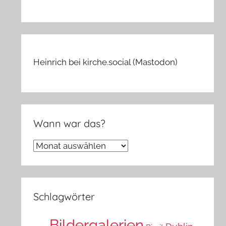
Heinrich bei kirche.social (Mastodon)
Wann war das?
Wann
war
das?
Schlagwörter
Bildergalerien