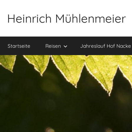
Zum
Inhalt
Heinrich Mühlenmeier
springen
Notizen
zu
Startseite
Reisen
Jahreslauf Hof Nacke
Glauben,
Umwelt,
Fotografie,
…