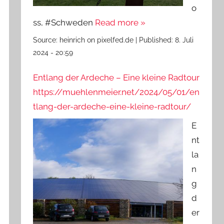
o
ss, #Schweden
Read more »
Source:
heinrich on pixelfed.de
|
Published:
8. Juli
2024 - 20:59
Entlang der Ardeche – Eine kleine Radtour
https://muehlenmeier.net/2024/05/01/en
tlang-der-ardeche-eine-kleine-radtour/
E
nt
la
n
g
d
er