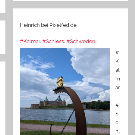
Heinrich bei Pixelfed.de
#Kalmar, #Schloss, #Schweden
#
K
al
m
ar
,
#
S
c
hl