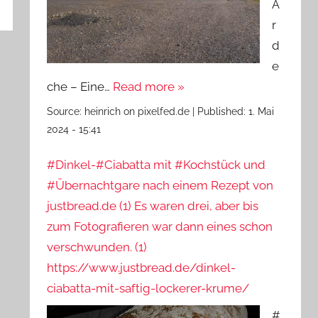
A
r
d
e
che – Eine…
Read more »
Source:
heinrich on pixelfed.de
|
Published:
1. Mai
2024 - 15:41
#Dinkel-#Ciabatta mit #Kochstück und
#Übernachtgare nach einem Rezept von
justbread.de (1) Es waren drei, aber bis
zum Fotografieren war dann eines schon
verschwunden. (1)
https://www.justbread.de/dinkel-
ciabatta-mit-saftig-lockerer-krume/
#