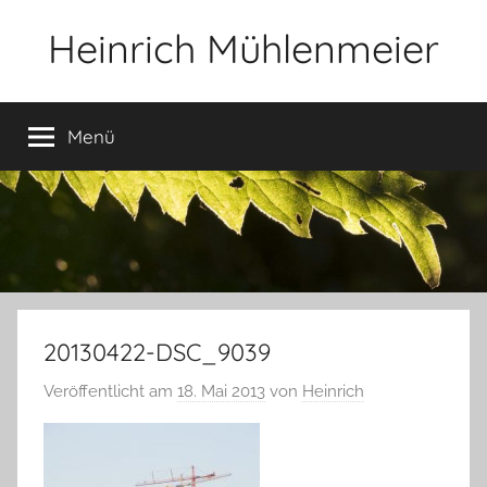
Zum
Heinrich Mühlenmeier
Inhalt
springen
Notizen
zu
Menü
Glauben,
Umwelt,
Fotografie,
…
20130422-DSC_9039
Veröffentlicht am
18. Mai 2013
von
Heinrich