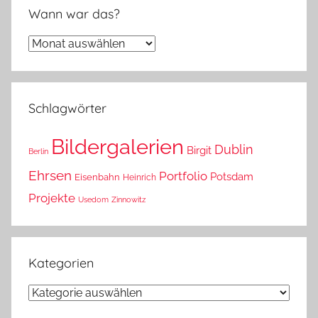
Wann war das?
Wann
war
das?
Schlagwörter
Bildergalerien
Dublin
Birgit
Berlin
Ehrsen
Portfolio
Potsdam
Eisenbahn
Heinrich
Projekte
Usedom
Zinnowitz
Kategorien
Kategorien