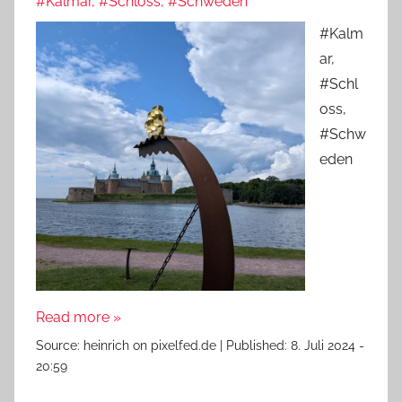
#Kalmar, #Schloss, #Schweden
#Kalm
ar,
#Schl
oss,
#Schw
eden
Read more »
Source:
heinrich on pixelfed.de
|
Published:
8. Juli 2024 -
20:59