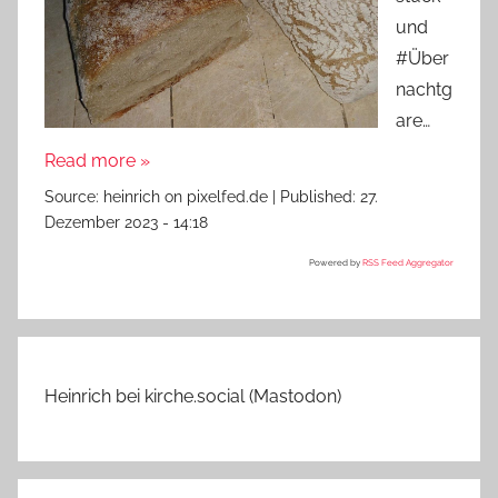
und
#Über
nachtg
are…
Read more »
Source:
heinrich on pixelfed.de
|
Published:
27.
Dezember 2023 - 14:18
Powered by
RSS Feed Aggregator
Heinrich bei kirche.social (Mastodon)