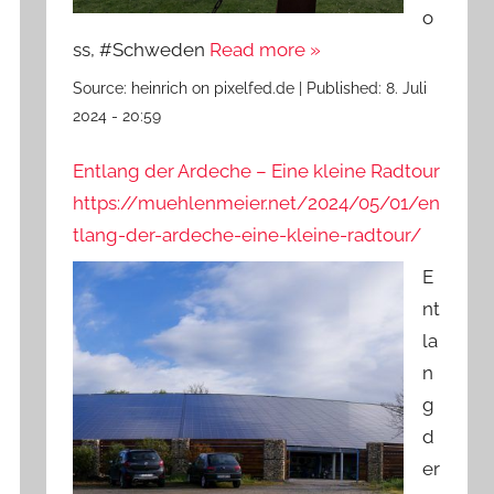
o
ss, #Schweden
Read more »
Source:
heinrich on pixelfed.de
|
Published:
8. Juli
2024 - 20:59
Entlang der Ardeche – Eine kleine Radtour
https://muehlenmeier.net/2024/05/01/en
tlang-der-ardeche-eine-kleine-radtour/
E
nt
la
n
g
d
er