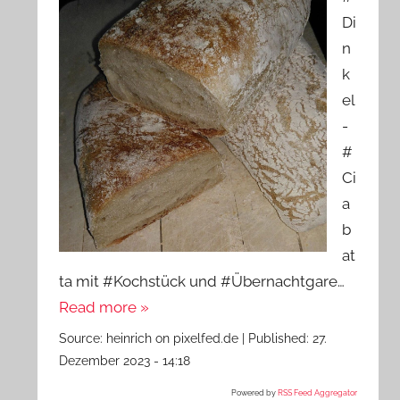
Di
n
k
el
-
#
Ci
a
b
at
ta mit #Kochstück und #Übernachtgare…
Read more »
Source:
heinrich on pixelfed.de
|
Published:
27.
Dezember 2023 - 14:18
Powered by
RSS Feed Aggregator