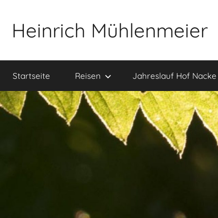
Zum
Inhalt
Heinrich Mühlenmeier
springen
Notizen
zu
Startseite
Reisen
Jahreslauf Hof Nacke
Glauben,
Umwelt,
Fotografie,
…