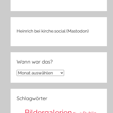
Heinrich bei kirche.social (Mastodon)
Wann war das?
Wann
war
das?
Schlagwörter
Bildergalerien