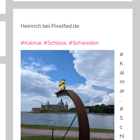
Heinrich bei Pixelfed.de
#Kalmar, #Schloss, #Schweden
#
K
al
m
ar
,
#
S
c
hl