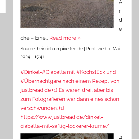
A
r
d
e
che – Eine…
Read more »
Source:
heinrich on pixelfed.de
|
Published:
1. Mai
2024 - 15:41
#Dinkel-#Ciabatta mit #Kochstück und
#Übernachtgare nach einem Rezept von
justbread.de (1) Es waren drei, aber bis
zum Fotografieren war dann eines schon
verschwunden. (1)
https://www.justbread.de/dinkel-
ciabatta-mit-saftig-lockerer-krume/
#