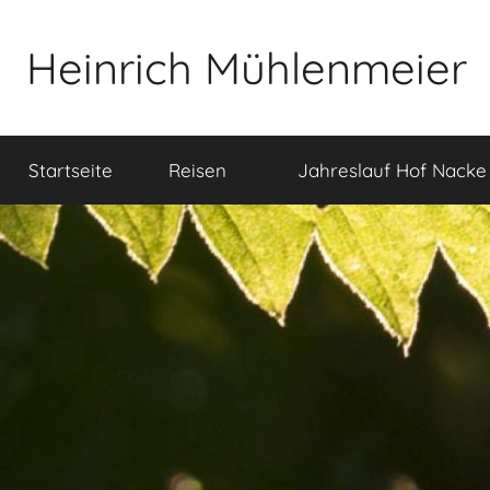
Zum
Inhalt
Heinrich Mühlenmeier
springen
Notizen
zu
Startseite
Reisen
Jahreslauf Hof Nacke
Glauben,
Umwelt,
Fotografie,
…