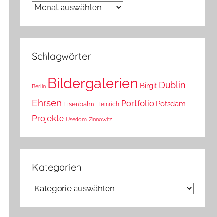
Wann
war
das?
Schlagwörter
Bildergalerien
Dublin
Birgit
Berlin
Ehrsen
Portfolio
Potsdam
Eisenbahn
Heinrich
Projekte
Usedom
Zinnowitz
Kategorien
Kategorien