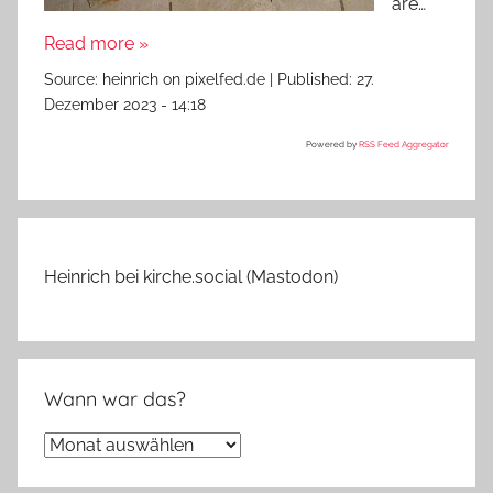
are…
Read more »
Source:
heinrich on pixelfed.de
|
Published:
27.
Dezember 2023 - 14:18
Powered by
RSS Feed Aggregator
Heinrich bei kirche.social (Mastodon)
Wann war das?
Wann
war