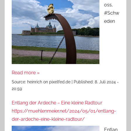
oss,
#Schw
eden
Read more »
Source:
heinrich on pixelfed.de
|
Published:
8. Juli 2024 -
20:59
Entlang der Ardeche – Eine kleine Radtour
https://muehlenmeier.net/2024/05/01/entlang-
der-ardeche-eine-kleine-radtour/
Entlan