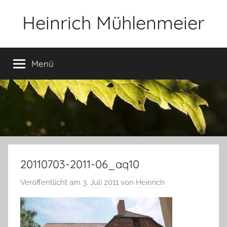
Zum
Heinrich Mühlenmeier
Inhalt
springen
Notizen
zu
Menü
Glauben,
Umwelt,
Fotografie,
…
20110703-2011-06_aq10
Veröffentlicht am
3. Juli 2011
von
Heinrich