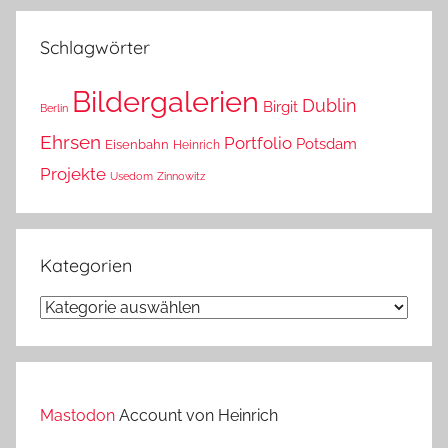
das?
Schlagwörter
Bildergalerien
Dublin
Birgit
Berlin
Ehrsen
Portfolio
Potsdam
Eisenbahn
Heinrich
Projekte
Usedom
Zinnowitz
Kategorien
Kategorien
Mastodon
Account von Heinrich