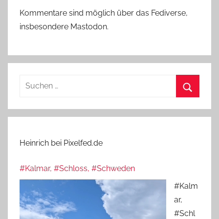
Kommentare sind möglich über das Fediverse,
insbesondere Mastodon.
Suchen
nach:
Suchen
Heinrich bei Pixelfed.de
#Kalmar, #Schloss, #Schweden
#Kalm
ar,
#Schl