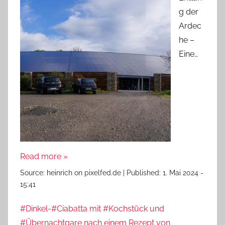
g der
Ardec
he –
Eine…
Read more »
Source:
heinrich on pixelfed.de
|
Published:
1. Mai 2024 -
15:41
#Dinkel-#Ciabatta mit #Kochstück und
#Übernachtgare nach einem Rezept von