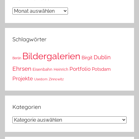
Wann
war
das?
Schlagwörter
Bildergalerien
Dublin
Birgit
Berlin
Ehrsen
Portfolio
Potsdam
Eisenbahn
Heinrich
Projekte
Usedom
Zinnowitz
Kategorien
Kategorien