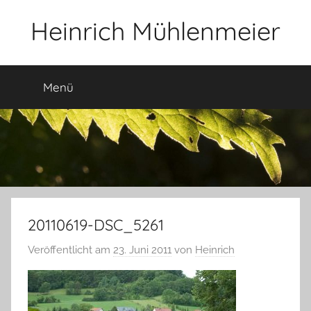
Zum
Heinrich Mühlenmeier
Inhalt
springen
Notizen
zu
Menü
Glauben,
Umwelt,
Fotografie,
…
20110619-DSC_5261
Veröffentlicht am
23. Juni 2011
von
Heinrich