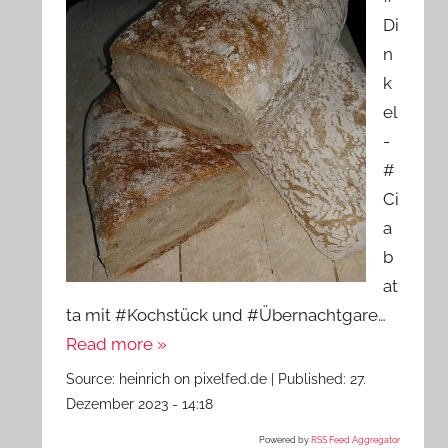
Di
n
k
el
-
#
Ci
a
b
at
ta mit #Kochstück und #Übernachtgare…
Read more »
Source:
heinrich on pixelfed.de
|
Published:
27.
Dezember 2023 - 14:18
Powered by
RSS Feed Aggregator