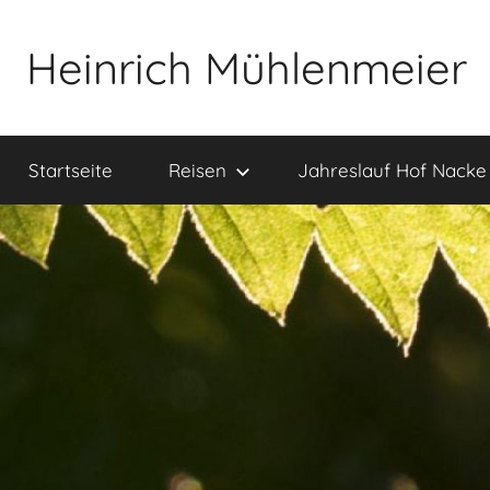
Zum
Inhalt
Heinrich Mühlenmeier
springen
Notizen
zu
Startseite
Reisen
Jahreslauf Hof Nacke
Glauben,
Umwelt,
Fotografie,
…