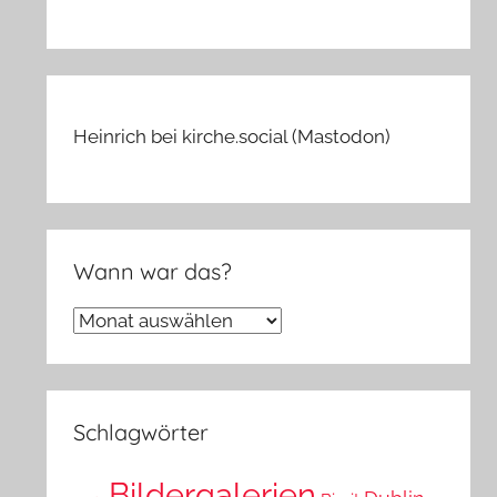
Heinrich bei kirche.social (Mastodon)
Wann war das?
Wann
war
das?
Schlagwörter
Bildergalerien