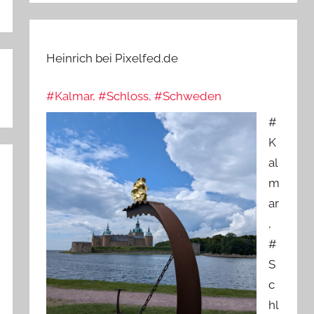
Heinrich bei Pixelfed.de
#Kalmar, #Schloss, #Schweden
#
K
al
m
ar
,
#
S
c
hl