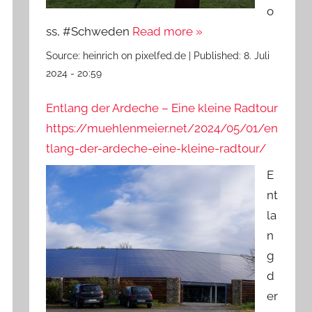
o
ss, #Schweden
Read more »
Source:
heinrich on pixelfed.de
|
Published:
8. Juli
2024 - 20:59
Entlang der Ardeche – Eine kleine Radtour
https://muehlenmeier.net/2024/05/01/en
tlang-der-ardeche-eine-kleine-radtour/
E
nt
la
n
g
d
er