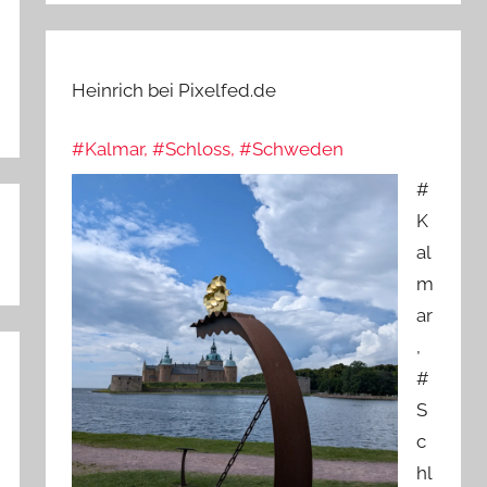
Heinrich bei Pixelfed.de
#Kalmar, #Schloss, #Schweden
#
K
al
m
ar
,
#
S
c
hl