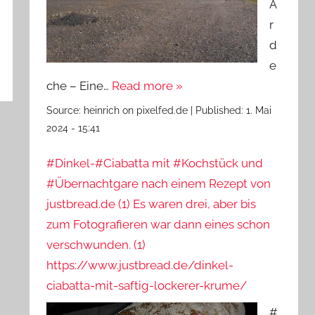
A
r
d
e
che – Eine…
Read more »
Source:
heinrich on pixelfed.de
|
Published:
1. Mai
2024 - 15:41
#Dinkel-#Ciabatta mit #Kochstück und
#Übernachtgare nach einem Rezept von
justbread.de (1) Es waren drei, aber bis
zum Fotografieren war dann eines schon
verschwunden. (1)
https://www.justbread.de/dinkel-
ciabatta-mit-saftig-lockerer-krume/
#