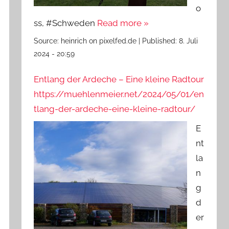
o
ss, #Schweden
Read more »
Source:
heinrich on pixelfed.de
|
Published:
8. Juli
2024 - 20:59
Entlang der Ardeche – Eine kleine Radtour
https://muehlenmeier.net/2024/05/01/en
tlang-der-ardeche-eine-kleine-radtour/
E
nt
la
n
g
d
er