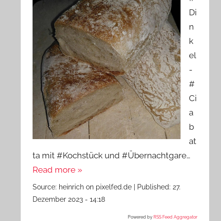
Di
n
k
el
-
#
Ci
a
b
at
ta mit #Kochstück und #Übernachtgare…
Read more »
Source:
heinrich on pixelfed.de
|
Published:
27.
Dezember 2023 - 14:18
Powered by
RSS Feed Aggregator