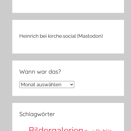
Heinrich bei kirche.social (Mastodon)
Wann war das?
Wann
war
das?
Schlagwörter
Bildergalerien