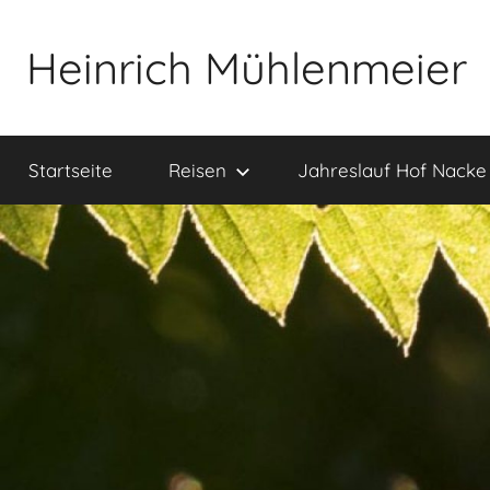
Zum
Inhalt
Heinrich Mühlenmeier
springen
Notizen
zu
Startseite
Reisen
Jahreslauf Hof Nacke
Glauben,
Umwelt,
Fotografie,
…