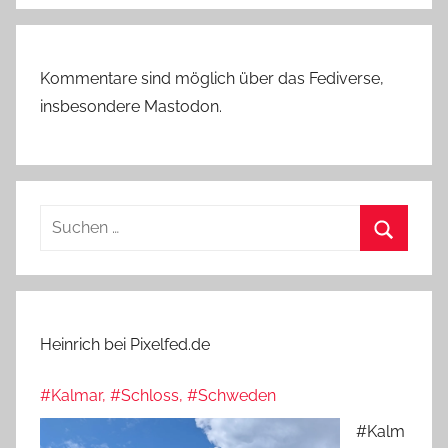
Kommentare sind möglich über das Fediverse,
insbesondere Mastodon.
Suchen
nach:
Suchen
Heinrich bei Pixelfed.de
#Kalmar, #Schloss, #Schweden
#Kalm