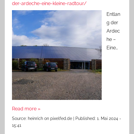
der-ardeche-eine-kleine-radtour/
Entlan
g der
Ardec
he –
Eine…
Read more »
Source:
heinrich on pixelfed.de
|
Published:
1. Mai 2024 -
15:41