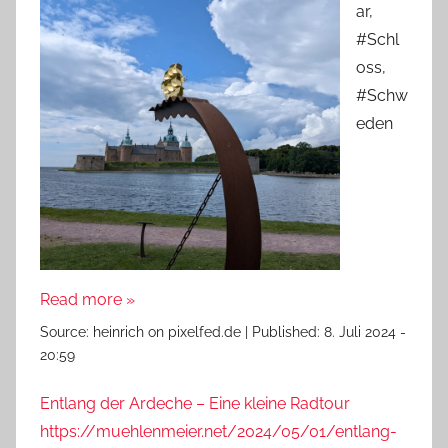
ar,
#Schl
oss,
#Schw
eden
Read more »
Source:
heinrich on pixelfed.de
|
Published:
8. Juli 2024 -
20:59
Entlang der Ardeche – Eine kleine Radtour
https://muehlenmeier.net/2024/05/01/entlang-