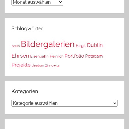
Wann
war
das?
Schlagwörter
Bildergalerien
Dublin
Birgit
Berlin
Ehrsen
Portfolio
Potsdam
Eisenbahn
Heinrich
Projekte
Usedom
Zinnowitz
Kategorien
Kategorien