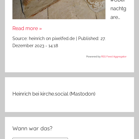
nachtg
are…
Read more »
Source:
heinrich on pixelfed.de
|
Published:
27.
Dezember 2023 - 14:18
Powered by
RSS Feed Aggregator
Heinrich bei kirche.social (Mastodon)
Wann war das?