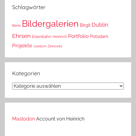
Schlagwörter
Bildergalerien
Dublin
Birgit
Berlin
Ehrsen
Portfolio
Potsdam
Eisenbahn
Heinrich
Projekte
Usedom
Zinnowitz
Kategorien
Kategorien
Mastodon
Account von Heinrich