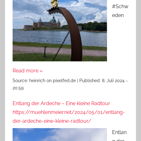
#Schw
eden
Read more »
Source:
heinrich on pixelfed.de
|
Published:
8. Juli 2024 -
20:59
Entlang der Ardeche – Eine kleine Radtour
https://muehlenmeier.net/2024/05/01/entlang-
der-ardeche-eine-kleine-radtour/
Entlan