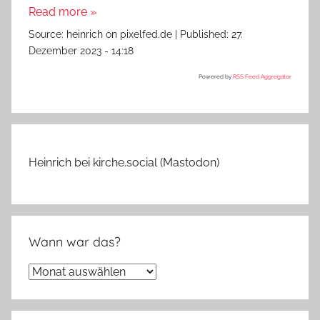
Read more »
Source:
heinrich on pixelfed.de
|
Published:
27.
Dezember 2023 - 14:18
Powered by
RSS Feed Aggregator
Heinrich bei kirche.social (Mastodon)
Wann war das?
Wann
war
das?