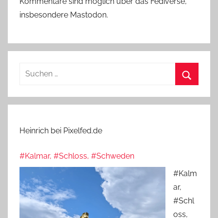
Kommentare sind möglich über das Fediverse,
insbesondere Mastodon.
Suchen
nach:
Suchen
Heinrich bei Pixelfed.de
#Kalmar, #Schloss, #Schweden
#Kalm
ar,
#Schl
oss,