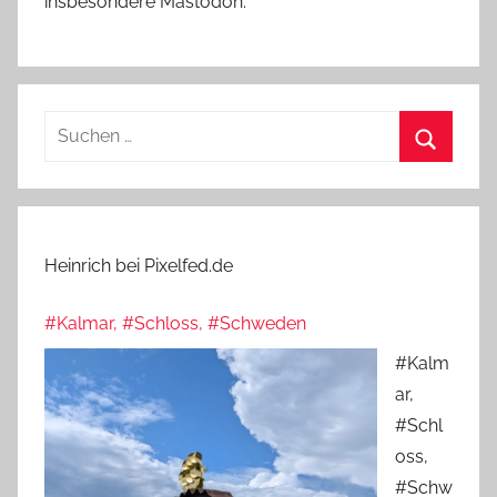
insbesondere Mastodon.
Suchen
nach:
Suchen
Heinrich bei Pixelfed.de
#Kalmar, #Schloss, #Schweden
#Kalm
ar,
#Schl
oss,
#Schw