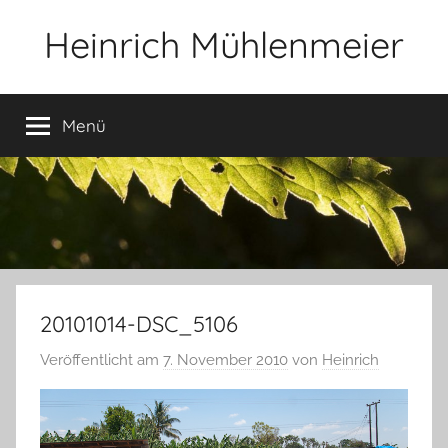
Zum
Heinrich Mühlenmeier
Inhalt
springen
Notizen
zu
Menü
Glauben,
Umwelt,
Fotografie,
…
20101014-DSC_5106
Veröffentlicht am
7. November 2010
von
Heinrich