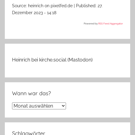
Source:
heinrich on pixelfed.de
|
Published:
27.
Dezember 2023 - 14:18
Powered by
RSS Feed Aggregator
Heinrich bei kirche.social (Mastodon)
Wann war das?
Wann
war
das?
Schlagwörter