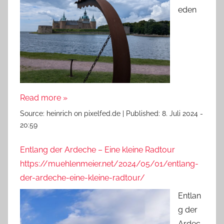
eden
Read more »
Source:
heinrich on pixelfed.de
|
Published:
8. Juli 2024 -
20:59
Entlang der Ardeche – Eine kleine Radtour
https://muehlenmeier.net/2024/05/01/entlang-
der-ardeche-eine-kleine-radtour/
Entlan
g der
Ardec