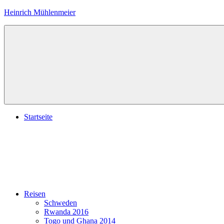
Zum
Heinrich Mühlenmeier
Inhalt
springen
Notizen
zu
Glauben,
Umwelt,
Fotografie,
…
Startseite
Reisen
Schweden
Rwanda 2016
Togo und Ghana 2014