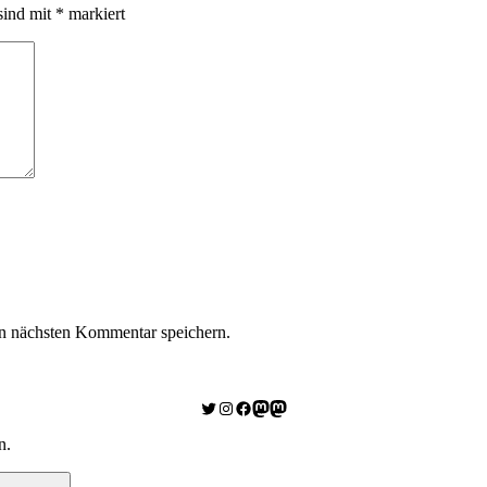
sind mit
*
markiert
n nächsten Kommentar speichern.
Twitter
Instagram
Facebook
Link zu Mastodon
Mastodon
n.