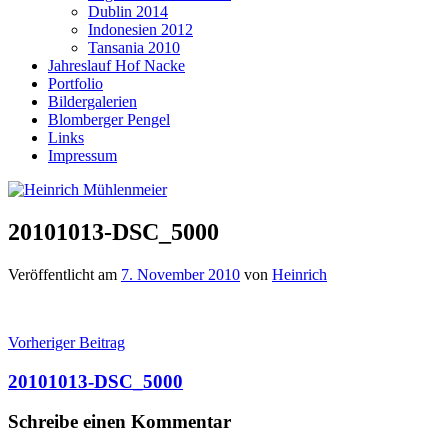
Dublin 2014
Indonesien 2012
Tansania 2010
Jahreslauf Hof Nacke
Portfolio
Bildergalerien
Blomberger Pengel
Links
Impressum
20101013-DSC_5000
Veröffentlicht am
7. November 2010
von
Heinrich
Beitragsnavigation
Vorheriger Beitrag
20101013-DSC_5000
Schreibe einen Kommentar