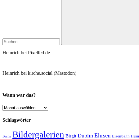
nach:
Suchen
Heinrich bei Pixelfed.de
Heinrich bei kirche.social (Mastodon)
Wann war das?
Wann
war
das?
Schlagwörter
Bildergalerien
Ehrsen
Dublin
Birgit
Eisenbahn
Heinr
Berlin