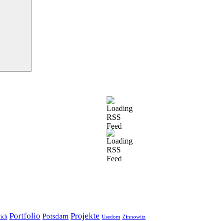
Portfolio
Projekte
Potsdam
ich
Usedom
Zinnowitz