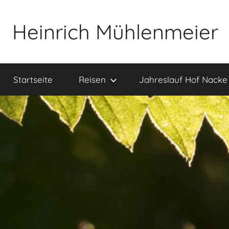
Zum
Inhalt
Heinrich Mühlenmeier
springen
Notizen
zu
Startseite
Reisen
Jahreslauf Hof Nacke
Glauben,
Umwelt,
Fotografie,
…