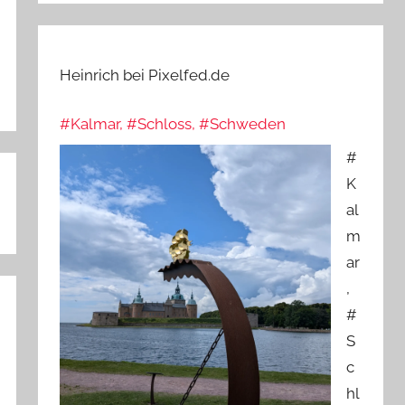
Heinrich bei Pixelfed.de
#Kalmar, #Schloss, #Schweden
#
K
al
m
ar
,
#
S
c
hl