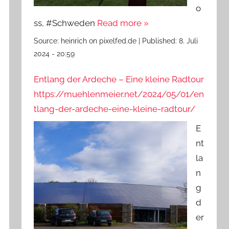
o
ss, #Schweden
Read more »
Source:
heinrich on pixelfed.de
|
Published:
8. Juli
2024 - 20:59
Entlang der Ardeche – Eine kleine Radtour
https://muehlenmeier.net/2024/05/01/en
tlang-der-ardeche-eine-kleine-radtour/
E
nt
la
n
g
d
er