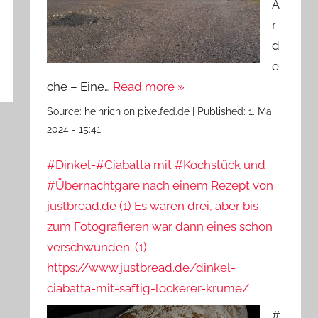
A
r
d
e
che – Eine…
Read more »
Source:
heinrich on pixelfed.de
|
Published:
1. Mai
2024 - 15:41
#Dinkel-#Ciabatta mit #Kochstück und
#Übernachtgare nach einem Rezept von
justbread.de (1) Es waren drei, aber bis
zum Fotografieren war dann eines schon
verschwunden. (1)
https://www.justbread.de/dinkel-
ciabatta-mit-saftig-lockerer-krume/
#