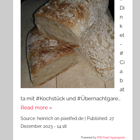
Di
n
k
el
-
#
Ci
a
b
at
ta mit #Kochstück und #Übernachtgare…
Read more »
Source:
heinrich on pixelfed.de
|
Published:
27.
Dezember 2023 - 14:18
Powered by
RSS Feed Aggregator