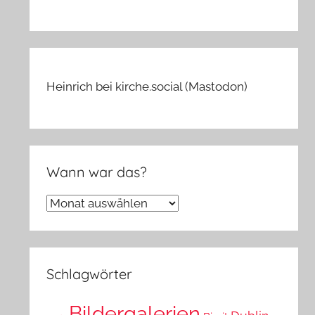
Heinrich bei kirche.social (Mastodon)
Wann war das?
Wann
war
das?
Schlagwörter
Bildergalerien