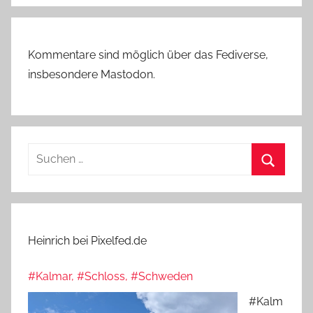
Kommentare sind möglich über das Fediverse,
insbesondere Mastodon.
Suchen
nach:
Suchen
Heinrich bei Pixelfed.de
#Kalmar, #Schloss, #Schweden
#Kalm