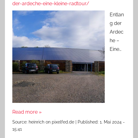
der-ardeche-eine-kleine-radtour/
Entlan
g der
Ardec
he –
Eine…
Read more »
Source:
heinrich on pixelfed.de
|
Published:
1. Mai 2024 -
15:41