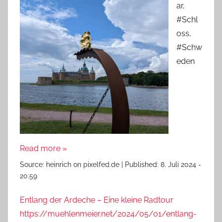
ar,
#Schl
oss,
#Schw
eden
Read more »
Source:
heinrich on pixelfed.de
|
Published:
8. Juli 2024 -
20:59
Entlang der Ardeche – Eine kleine Radtour
https://muehlenmeier.net/2024/05/01/entlang-