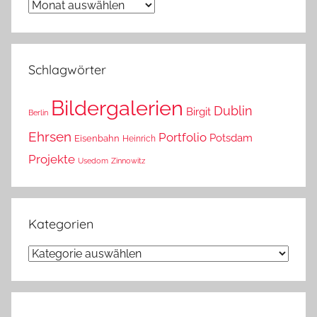
Wann
war
das?
Schlagwörter
Bildergalerien
Dublin
Birgit
Berlin
Ehrsen
Portfolio
Potsdam
Eisenbahn
Heinrich
Projekte
Usedom
Zinnowitz
Kategorien
Kategorien