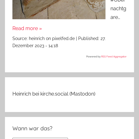
nachtg
are…
Read more »
Source:
heinrich on pixelfed.de
|
Published:
27.
Dezember 2023 - 14:18
Powered by
RSS Feed Aggregator
Heinrich bei kirche.social (Mastodon)
Wann war das?