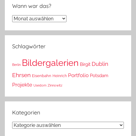
Wann war das?
Wann
war
das?
Schlagwörter
Bildergalerien
Dublin
Birgit
Berlin
Ehrsen
Portfolio
Potsdam
Eisenbahn
Heinrich
Projekte
Usedom
Zinnowitz
Kategorien
Kategorien