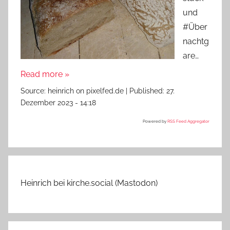
und
#Über
nachtg
are…
Read more »
Source:
heinrich on pixelfed.de
|
Published:
27.
Dezember 2023 - 14:18
Powered by
RSS Feed Aggregator
Heinrich bei kirche.social (Mastodon)