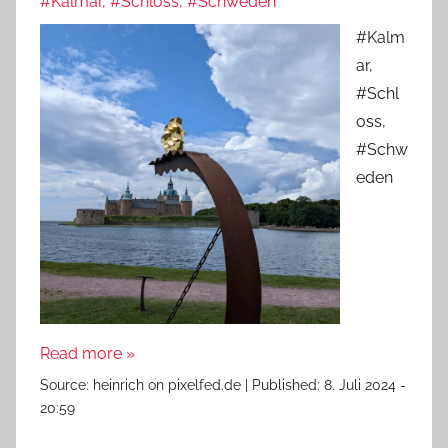
#Kalmar, #Schloss, #Schweden
#Kalm
ar,
#Schl
oss,
#Schw
eden
Read more »
Source:
heinrich on pixelfed.de
|
Published:
8. Juli 2024 -
20:59