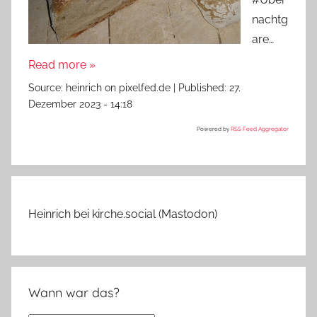
nachtg
are…
Read more »
Source:
heinrich on pixelfed.de
|
Published:
27.
Dezember 2023 - 14:18
Powered by
RSS Feed Aggregator
Heinrich bei kirche.social (Mastodon)
Wann war das?