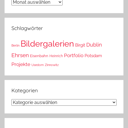
Wann
war
das?
Schlagwörter
Bildergalerien
Dublin
Birgit
Berlin
Ehrsen
Portfolio
Potsdam
Eisenbahn
Heinrich
Projekte
Usedom
Zinnowitz
Kategorien
Kategorien