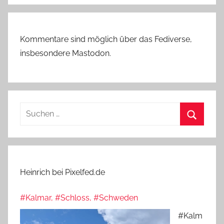
Kommentare sind möglich über das Fediverse,
insbesondere Mastodon.
Suchen
nach:
Suchen
Heinrich bei Pixelfed.de
#Kalmar, #Schloss, #Schweden
#Kalm