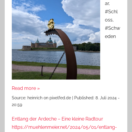
ar,
#Schl
oss,
#Schw
eden
Read more »
Source:
heinrich on pixelfed.de
|
Published:
8. Juli 2024 -
20:59
Entlang der Ardeche – Eine kleine Radtour
https://muehlenmeier.net/2024/05/01/entlang-