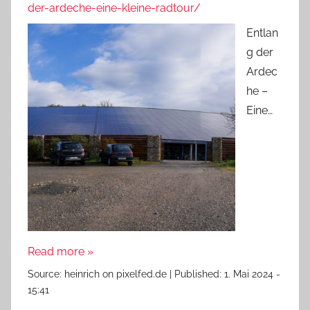
der-ardeche-eine-kleine-radtour/
Entlan
g der
Ardec
he –
Eine…
Read more »
Source:
heinrich on pixelfed.de
|
Published:
1. Mai 2024 -
15:41