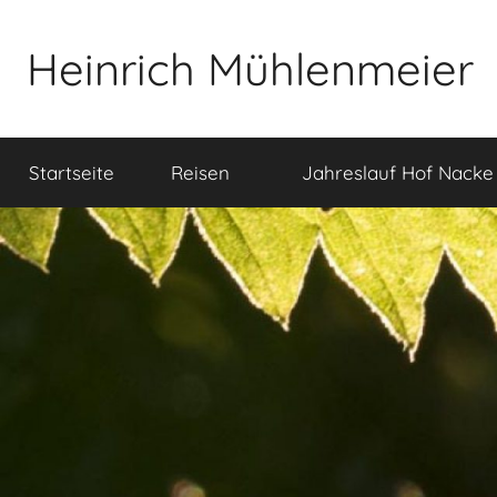
Zum
Inhalt
Heinrich Mühlenmeier
springen
Notizen
zu
Startseite
Reisen
Jahreslauf Hof Nacke
Glauben,
Umwelt,
Fotografie,
…