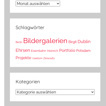
Wann
war
das?
Schlagwörter
Bildergalerien
Dublin
Birgit
Berlin
Ehrsen
Portfolio
Potsdam
Eisenbahn
Heinrich
Projekte
Usedom
Zinnowitz
Kategorien
Kategorien