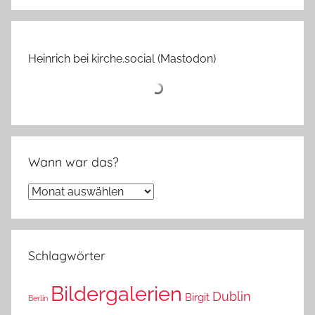
Heinrich bei kirche.social (Mastodon)
Wann war das?
Wann
war
das?
Schlagwörter
Bildergalerien
Dublin
Birgit
Berlin