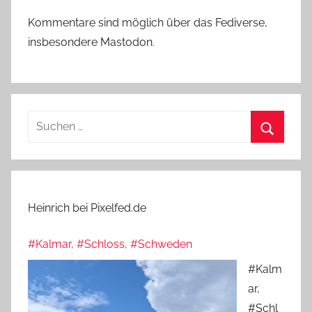
Kommentare sind möglich über das Fediverse,
insbesondere Mastodon.
Suchen
nach:
Suchen
Heinrich bei Pixelfed.de
#Kalmar, #Schloss, #Schweden
#Kalm
ar,
#Schl