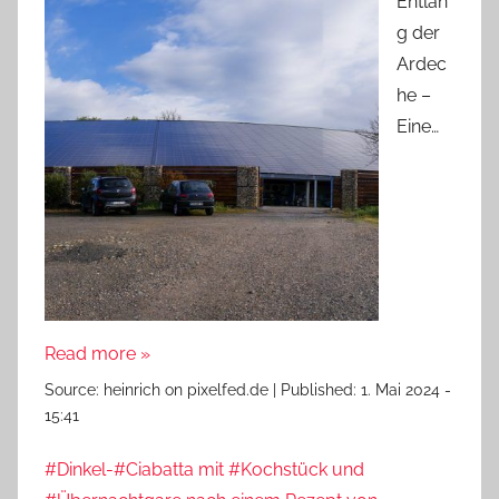
Entlan
g der
Ardec
he –
Eine…
Read more »
Source:
heinrich on pixelfed.de
|
Published:
1. Mai 2024 -
15:41
#Dinkel-#Ciabatta mit #Kochstück und