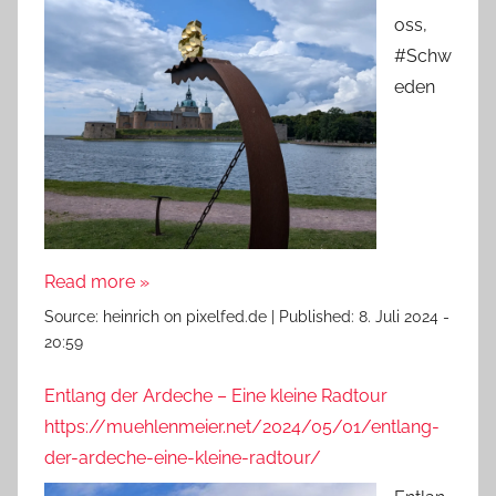
oss,
#Schw
eden
Read more »
Source:
heinrich on pixelfed.de
|
Published:
8. Juli 2024 -
20:59
Entlang der Ardeche – Eine kleine Radtour
https://muehlenmeier.net/2024/05/01/entlang-
der-ardeche-eine-kleine-radtour/