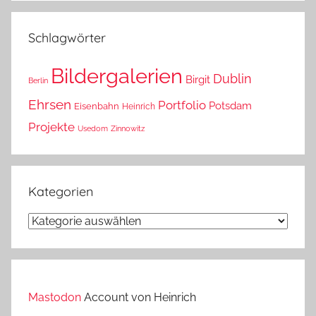
das?
Schlagwörter
Bildergalerien
Dublin
Birgit
Berlin
Ehrsen
Portfolio
Potsdam
Eisenbahn
Heinrich
Projekte
Usedom
Zinnowitz
Kategorien
Kategorien
Mastodon
Account von Heinrich