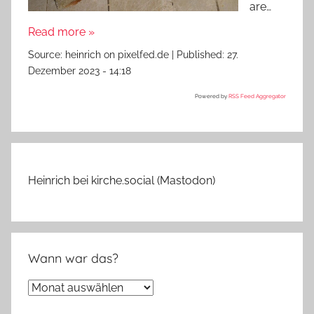
are…
Read more »
Source:
heinrich on pixelfed.de
|
Published:
27.
Dezember 2023 - 14:18
Powered by
RSS Feed Aggregator
Heinrich bei kirche.social (Mastodon)
Wann war das?
Wann
war