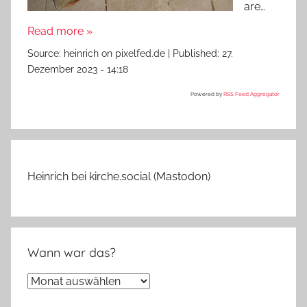
are…
Read more »
Source:
heinrich on pixelfed.de
|
Published:
27.
Dezember 2023 - 14:18
Powered by
RSS Feed Aggregator
Heinrich bei kirche.social (Mastodon)
Wann war das?
Wann
war