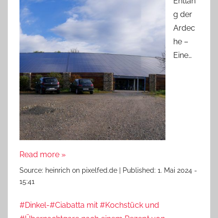
Entlan
g der
Ardec
he –
Eine…
Read more »
Source:
heinrich on pixelfed.de
|
Published:
1. Mai 2024 -
15:41
#Dinkel-#Ciabatta mit #Kochstück und