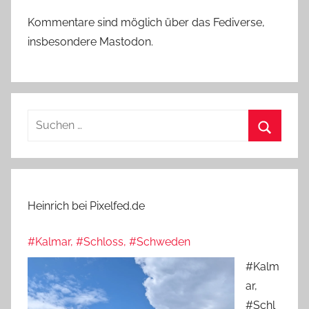
Kommentare sind möglich über das Fediverse,
insbesondere Mastodon.
Suchen
nach:
Suchen
Heinrich bei Pixelfed.de
#Kalmar, #Schloss, #Schweden
#Kalm
ar,
#Schl