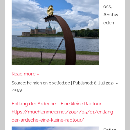
oss,
#Schw
eden
Read more »
Source:
heinrich on pixelfed.de
|
Published:
8. Juli 2024 -
20:59
Entlang der Ardeche – Eine kleine Radtour
https://muehlenmeier.net/2024/05/01/entlang-
der-ardeche-eine-kleine-radtour/