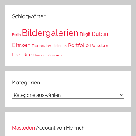
das?
Schlagwörter
Bildergalerien
Dublin
Birgit
Berlin
Ehrsen
Portfolio
Potsdam
Eisenbahn
Heinrich
Projekte
Usedom
Zinnowitz
Kategorien
Kategorien
Mastodon
Account von Heinrich