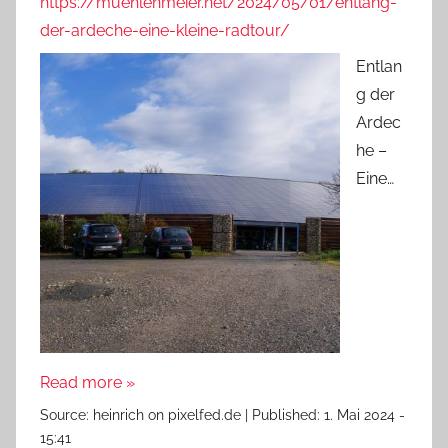
https://muehlenmeier.net/2024/05/01/entlang-
der-ardeche-eine-kleine-radtour/
Entlan
g der
Ardec
he –
Eine…
Read more »
Source:
heinrich on pixelfed.de
|
Published:
1. Mai 2024 -
15:41