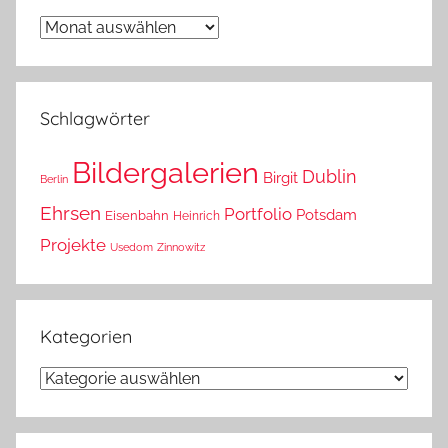
Wann
war
das?
Schlagwörter
Bildergalerien
Dublin
Birgit
Berlin
Ehrsen
Portfolio
Potsdam
Eisenbahn
Heinrich
Projekte
Usedom
Zinnowitz
Kategorien
Kategorien