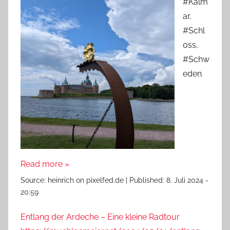
#Kalm
ar,
#Schl
oss,
#Schw
eden
Read more »
Source:
heinrich on pixelfed.de
|
Published:
8. Juli 2024 -
20:59
Entlang der Ardeche – Eine kleine Radtour