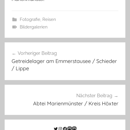
Fotografie
,
Reisen
Bildergalerien
Beitragsnavigation
Vorheriger Beitrag
Getreidelager am Emmerstausee / Schieder
/ Lippe
Nächster Beitrag
Abtei Marienmünster / Kreis Höxter
Twitter
Instagram
Facebook
Link zu Mastodon
Mastodon