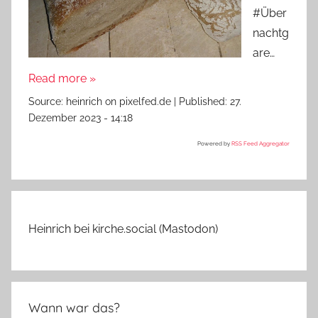
#Über
nachtg
are…
Read more »
Source:
heinrich on pixelfed.de
|
Published:
27.
Dezember 2023 - 14:18
Powered by
RSS Feed Aggregator
Heinrich bei kirche.social (Mastodon)
Wann war das?