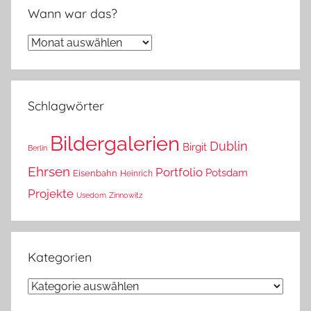
Wann war das?
Wann
war
das?
Schlagwörter
Bildergalerien
Dublin
Birgit
Berlin
Ehrsen
Portfolio
Potsdam
Eisenbahn
Heinrich
Projekte
Usedom
Zinnowitz
Kategorien
Kategorien