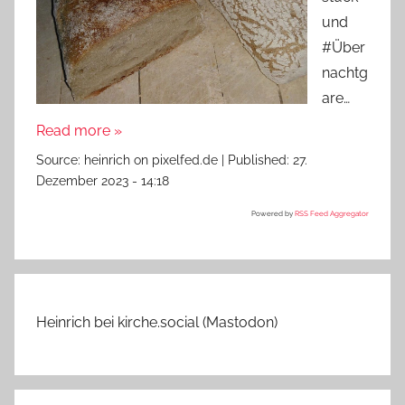
und
#Über
nachtg
are…
Read more »
Source:
heinrich on pixelfed.de
|
Published:
27.
Dezember 2023 - 14:18
Powered by
RSS Feed Aggregator
Heinrich bei kirche.social (Mastodon)