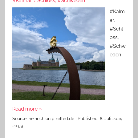
#Kalmar, #Schloss, #Schweden
#Kalm
ar,
#Schl
oss,
#Schw
eden
Read more »
Source:
heinrich on pixelfed.de
|
Published:
8. Juli 2024 -
20:59