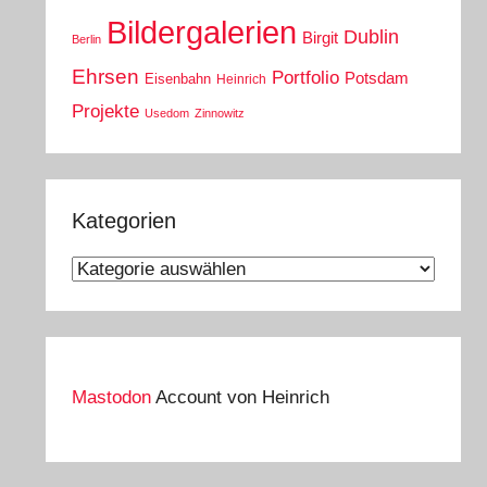
Bildergalerien
Dublin
Birgit
Berlin
Ehrsen
Portfolio
Potsdam
Eisenbahn
Heinrich
Projekte
Usedom
Zinnowitz
Kategorien
Kategorien
Mastodon
Account von Heinrich