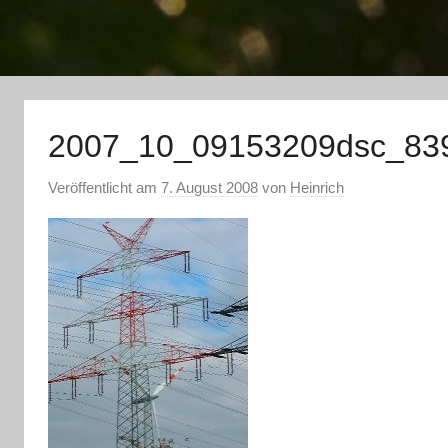
2007_10_09153209dsc_83
Veröffentlicht am
7. August 2008
von
Heinrich