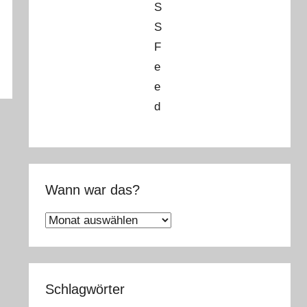
Wann war das?
Wann
war
das?
Schlagwörter