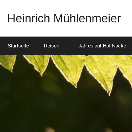
Zum
Inhalt
Heinrich Mühlenmeier
springen
Notizen
zu
Glauben,
Startseite
Reisen
Jahreslauf Hof Nacke
Umwelt,
Fotografie,
…