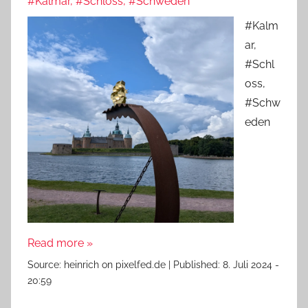
#Kalmar, #Schloss, #Schweden
#Kalm
ar,
#Schl
oss,
#Schw
eden
Read more »
Source:
heinrich on pixelfed.de
|
Published:
8. Juli 2024 -
20:59