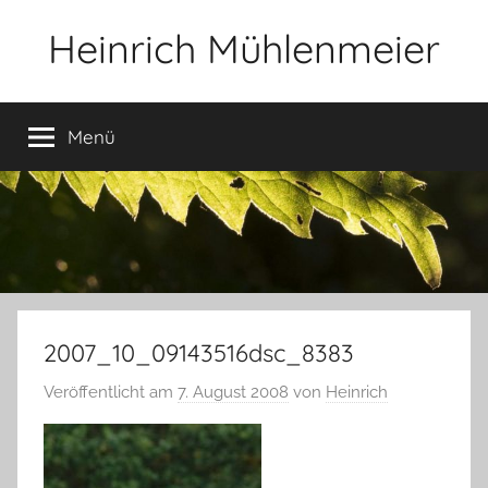
Zum
Heinrich Mühlenmeier
Inhalt
springen
Notizen
zu
Menü
Glauben,
Umwelt,
Fotografie,
…
2007_10_09143516dsc_8383
Veröffentlicht am
7. August 2008
von
Heinrich