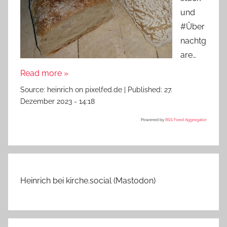
und
#Über
nachtg
are…
Read more »
Source:
heinrich on pixelfed.de
|
Published:
27.
Dezember 2023 - 14:18
Powered by
RSS Feed Aggregator
Heinrich bei kirche.social (Mastodon)