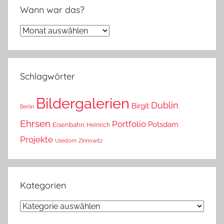
Wann war das?
Wann
war
das?
Schlagwörter
Bildergalerien
Dublin
Birgit
Berlin
Ehrsen
Portfolio
Potsdam
Eisenbahn
Heinrich
Projekte
Usedom
Zinnowitz
Kategorien
Kategorien