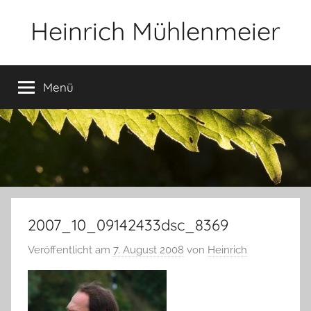
Zum
Heinrich Mühlenmeier
Inhalt
springen
Notizen
zu
Menü
Glauben,
Umwelt,
Fotografie,
…
2007_10_09142433dsc_8369
Veröffentlicht am
7. August 2008
von
Heinrich