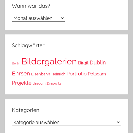
Wann war das?
Wann
war
das?
Schlagwörter
Bildergalerien
Dublin
Birgit
Berlin
Ehrsen
Portfolio
Potsdam
Eisenbahn
Heinrich
Projekte
Usedom
Zinnowitz
Kategorien
Kategorien