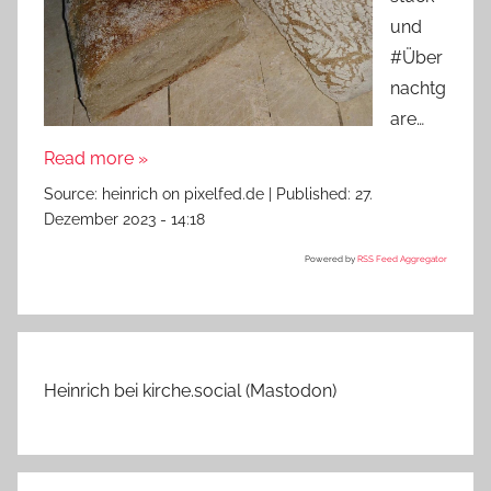
und
#Über
nachtg
are…
Read more »
Source:
heinrich on pixelfed.de
|
Published:
27.
Dezember 2023 - 14:18
Powered by
RSS Feed Aggregator
Heinrich bei kirche.social (Mastodon)