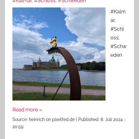
#Kalmar, #Schloss, #Schweden
#Kalm
ar,
#Schl
oss,
#Schw
eden
Read more »
Source:
heinrich on pixelfed.de
|
Published:
8. Juli 2024 -
20:59