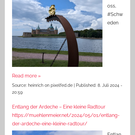
oss,
#Schw
eden
Read more »
Source:
heinrich on pixelfed.de
|
Published:
8. Juli 2024 -
20:59
Entlang der Ardeche – Eine kleine Radtour
https://muehlenmeier.net/2024/05/01/entlang-
der-ardeche-eine-kleine-radtour/
Entlan