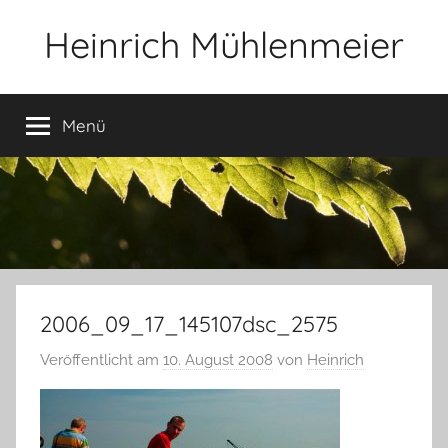
Zum
Heinrich Mühlenmeier
Inhalt
springen
Notizen
zu
Menü
Glauben,
Umwelt,
Fotografie,
…
2006_09_17_145107dsc_2575
Veröffentlicht am
10. August 2008
von
Heinrich