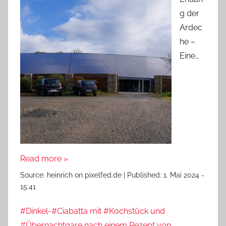
g der
Ardec
he –
Eine…
Read more »
Source:
heinrich on pixelfed.de
|
Published:
1. Mai 2024 -
15:41
#Dinkel-#Ciabatta mit #Kochstück und
#Übernachtgare nach einem Rezept von