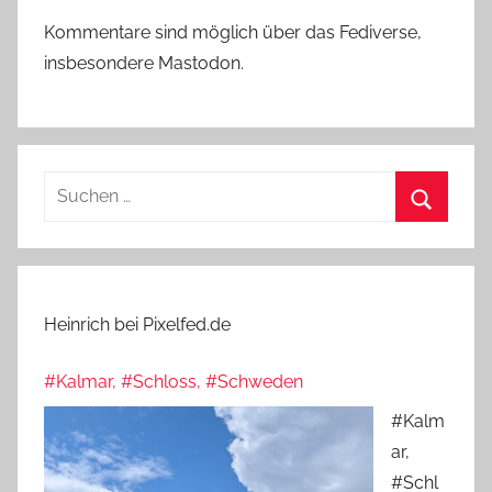
Kommentare sind möglich über das Fediverse,
insbesondere Mastodon.
Suchen
nach:
Suchen
Heinrich bei Pixelfed.de
#Kalmar, #Schloss, #Schweden
#Kalm
ar,
#Schl