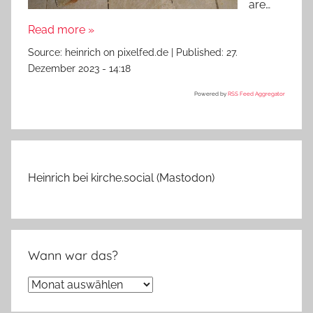
are…
Read more »
Source:
heinrich on pixelfed.de
|
Published:
27.
Dezember 2023 - 14:18
Powered by
RSS Feed Aggregator
Heinrich bei kirche.social (Mastodon)
Wann war das?
Wann
war