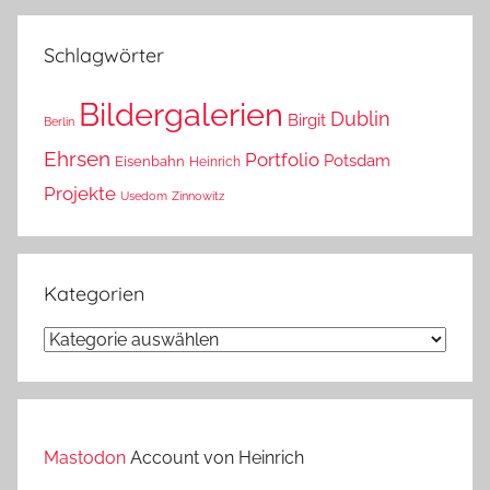
das?
Schlagwörter
Bildergalerien
Dublin
Birgit
Berlin
Ehrsen
Portfolio
Potsdam
Eisenbahn
Heinrich
Projekte
Usedom
Zinnowitz
Kategorien
Kategorien
Mastodon
Account von Heinrich