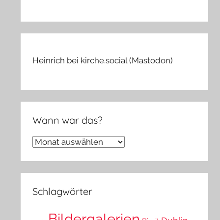
Heinrich bei kirche.social (Mastodon)
Wann war das?
Wann
war
das?
Schlagwörter
Bildergalerien