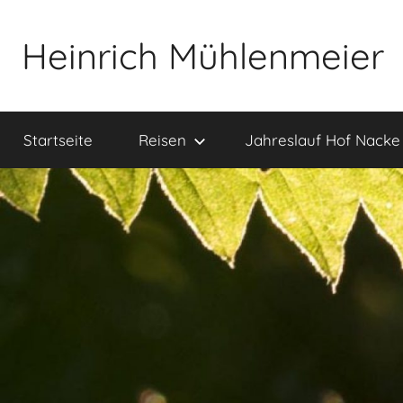
Zum
Inhalt
Heinrich Mühlenmeier
springen
Notizen
zu
Startseite
Reisen
Jahreslauf Hof Nacke
Glauben,
Umwelt,
Fotografie,
…