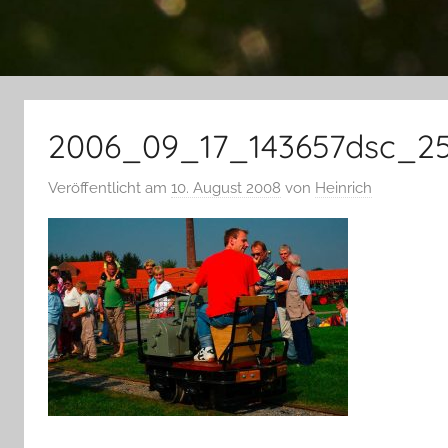
2006_09_17_143657dsc_2
Veröffentlicht am
10. August 2008
von
Heinrich