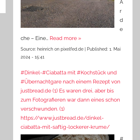
A
r
d
e
che – Eine…
Read more »
Source:
heinrich on pixelfed.de
|
Published:
1. Mai
2024 - 15:41
#Dinkel-#Ciabatta mit #Kochstück und
#Übernachtgare nach einem Rezept von
justbread.de (1) Es waren drei, aber bis
zum Fotografieren war dann eines schon
verschwunden. (1)
https://www.justbread.de/dinkel-
ciabatta-mit-saftig-lockerer-krume/
#