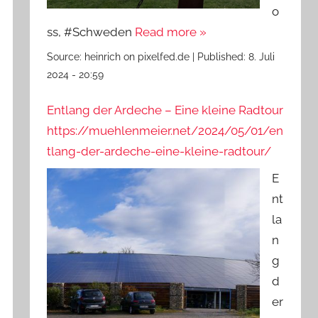
o
ss, #Schweden
Read more »
Source:
heinrich on pixelfed.de
|
Published:
8. Juli
2024 - 20:59
Entlang der Ardeche – Eine kleine Radtour
https://muehlenmeier.net/2024/05/01/en
tlang-der-ardeche-eine-kleine-radtour/
E
nt
la
n
g
d
er