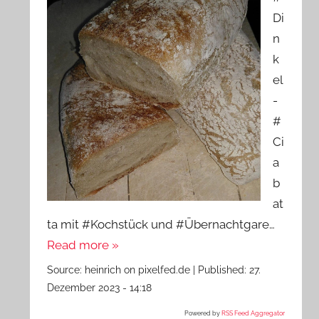
Di
n
k
el
-
#
Ci
a
b
at
ta mit #Kochstück und #Übernachtgare…
Read more »
Source:
heinrich on pixelfed.de
|
Published:
27.
Dezember 2023 - 14:18
Powered by
RSS Feed Aggregator