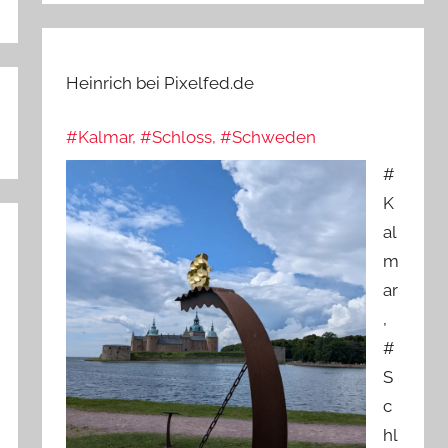
Heinrich bei Pixelfed.de
#Kalmar, #Schloss, #Schweden
#
K
al
m
ar
,
#
S
c
hl