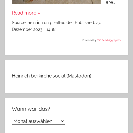
are…
Read more »
Source:
heinrich on pixelfed.de
|
Published:
27.
Dezember 2023 - 14:18
Powered by
RSS Feed Aggregator
Heinrich bei kirche.social (Mastodon)
Wann war das?
Wann
war