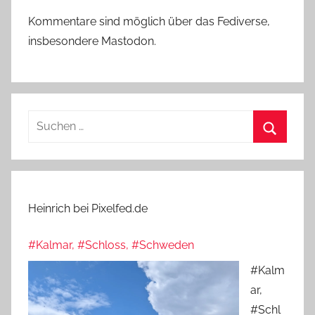
Kommentare sind möglich über das Fediverse,
insbesondere Mastodon.
Suchen
nach:
Suchen
Heinrich bei Pixelfed.de
#Kalmar, #Schloss, #Schweden
#Kalm
ar,
#Schl