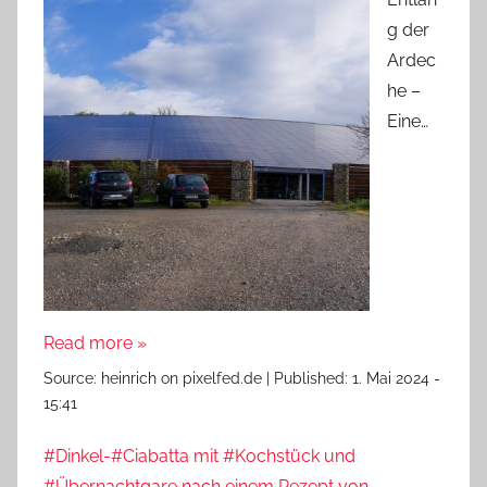
g der
Ardec
he –
Eine…
Read more »
Source:
heinrich on pixelfed.de
|
Published:
1. Mai 2024 -
15:41
#Dinkel-#Ciabatta mit #Kochstück und
#Übernachtgare nach einem Rezept von