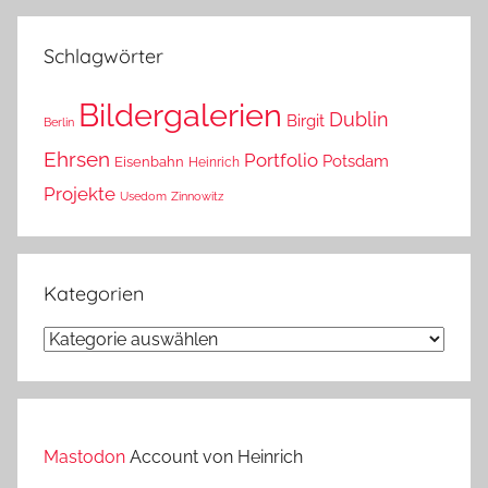
das?
Schlagwörter
Bildergalerien
Dublin
Birgit
Berlin
Ehrsen
Portfolio
Potsdam
Eisenbahn
Heinrich
Projekte
Usedom
Zinnowitz
Kategorien
Kategorien
Mastodon
Account von Heinrich