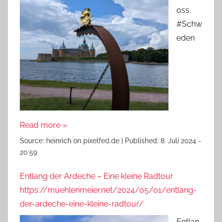
oss,
#Schw
eden
Read more »
Source:
heinrich on pixelfed.de
|
Published:
8. Juli 2024 -
20:59
Entlang der Ardeche – Eine kleine Radtour
https://muehlenmeier.net/2024/05/01/entlang-
der-ardeche-eine-kleine-radtour/
Entlan